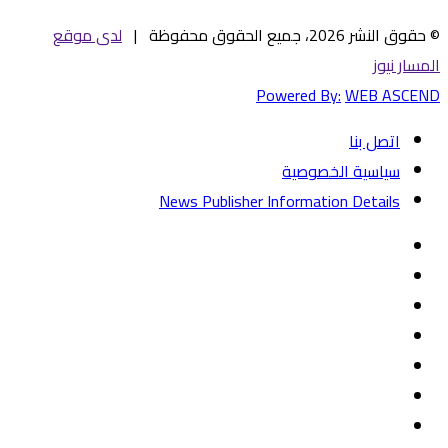
© حقوق النشر 2026، جميع الحقوق محفوظة |
لدى موقع
المسار نيوز
Powered By:
WEB ASCEND
اتصل بنا
سياسية الخصوصية
News Publisher Information Details
فيسبوك
تويتر
يوتيوب
‏Google
Play
تيلقرام
TikTok
واتساب