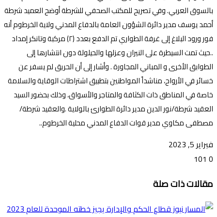
بالسوق العربي. وفي تصريح للمكتب الصحفي للشرطة أوضح العميد شرطة
أحمد يوسف مدير دائرة الشؤون العامة بالدفاع المدني ولاية الخرطوم أنه
فور ورود البلاغ إلى غرفة الطواري تم الدفع بعدد (٢) مركبة وتانكر إمداد
..حيث تمت السيطرة على النيران وعزلها والحيلولة دون انتشارها إلى
الطوابق الأخرى و المباني المجاورة . وأشار إلى أن الحريق لم يسفر عن
خسائر في الأرواح، مناشداً المواطنين بتطبيق اشتراطات الوقاية والسلامة
خاصة في المناطق ذات الكثافة والمتاجر والأسواق، وذلك بحضور السيد
العقيد شرطة/نور الدين مدير دائرة الطوارئ بالولاية .والعقيد شرطة/
مصطفى مكاوي مدير قوات الدفاع المدني محلية الخرطوم..
فبراير 5, 2023
101
0
تويتر
ڤايبر
طباعة
تيلقرام
ماسنجر
ماسنجر
واتساب
فيسبوك
مشاركة
مقالات ذات صلة
عبر
البريد