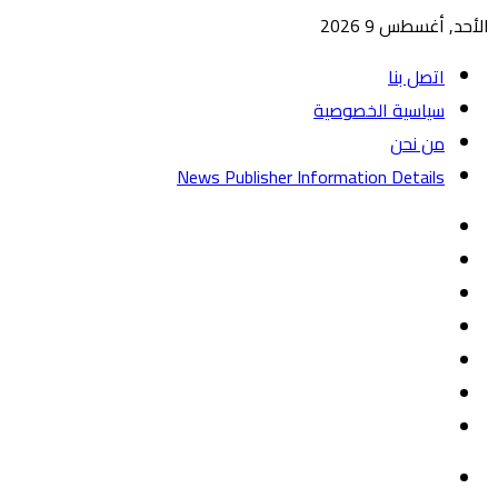
الأحد, أغسطس 9 2026
اتصل بنا
سياسية الخصوصية
من نحن
News Publisher Information Details
واتساب
TikTok
تيلقرام
‏Google
Play
يوتيوب
تويتر
فيسبوك
القائمة