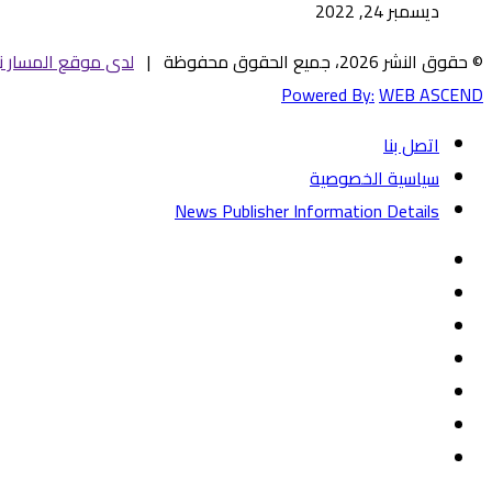
ديسمبر 24, 2022
© حقوق النشر 2026، جميع الحقوق محفوظة |
لدى موقع المسار ني
Powered By:
WEB ASCEND
اتصل بنا
سياسية الخصوصية
News Publisher Information Details
فيسبوك
تويتر
يوتيوب
‏Google
Play
تيلقرام
TikTok
واتساب