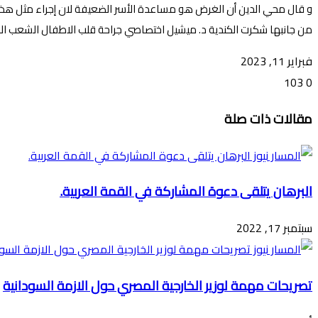
و قال محي الدين أن الغرض هو مساعدة الأسر الضعيفة لان إجراء مثل هذه ا
من جانبها شكرت الكندية د. ميشيل اختصاصي جراحة قلب الاطفال الشعب الس
فبراير 11, 2023
103
0
تويتر
ڤايبر
طباعة
تيلقرام
ماسنجر
ماسنجر
واتساب
فيسبوك
مشاركة
مقالات ذات صلة
عبر
البريد
البرهان يتلقى دعوة المشاركة في القمة العربية.
سبتمبر 17, 2022
تصريحات مهمة لوزير الخارجية المصري حول الازمة السودانية