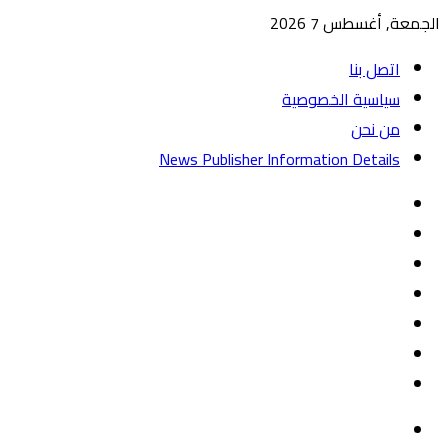
الجمعة, أغسطس 7 2026
اتصل بنا
سياسية الخصوصية
من نحن
News Publisher Information Details
واتساب
TikTok
تيلقرام
‏Google
Play
يوتيوب
تويتر
فيسبوك
القائمة