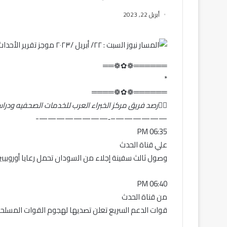
أبريل 22, 2023
══════❁✿❁══
*
══════❁✿❁════
✍🏻
رصد فريق مركز الخبراء العرب للخدمات الصحفيه ودراس
——————–‐————————-
06:35 PM
علي قناة الحدث
وصول ثالث سفينة إجلاء من السودان تحمل رعايا أوروبيين
06:40 PM
من قناة الحدث
قوات الدعم السريع تعلن تصديها لهجوم القوات المسلحة