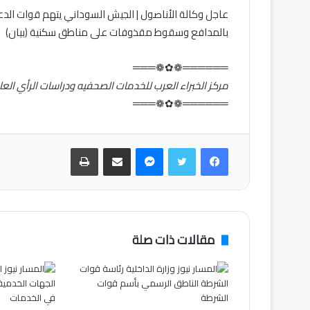
عاجل وكالة الأناصول | الجيش السوداني يتهم قوات ال
بالمدافع وسقوط مقذوفات على مناطق سكنية (بيان)
══════❁✿❁═══
مركز الخبراء العرب للخدمات الصحفيه ودراسات الرأي الع
══════❁✿❁═══
فيسبوك
تويتر
ماسنجر
مشاركة عبر البريد
طباعة
مقالات ذات صلة