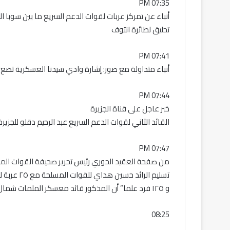
07:35 PM
أنباء عن تمركز عربات لقوات الدعم السريع ما بين سوبا
تحليق لطائرة انتوف
07:41 PM
أنباء متداولة مع صور: إشارة وادي سيدنا العسكرية تض
07:44 PM
خبر عاجل على قناة الجزيرة
القائد الثاني لقوات الدعم السريع عبد الرحيم دقلو للجزيرة
07:47 PM
من صفحة العقيد الحوري رئيس تحرير صحيفة القوات الم
تسليم الرائد حسين هداي للقوات المسلحة مع ٢٥ عربة لاندكوزر
و ١٢٥ فرد علما” أن المذكور قائد معسكر الملمات شمال دارفور
08:25