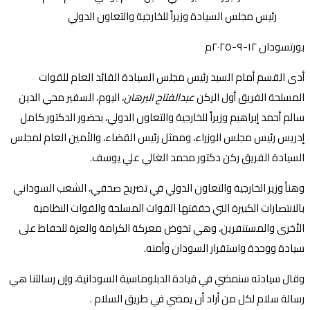
بورتسودان ١٢-٩-٢٠٢٥م
أدى القسم أمام السيد رئيس مجلس السيادة القائد العام للقوات
المسلحة الفريق أول الركن
عبدالفتاح البرهان
، اليوم، السفير محي الدين
سالم أحمد إبراهيم وزيراً للخارجية والتعاون الدولي، بحضور الدكتور كامل
إدريس رئيس مجلس الوزراء، وممثل رئيس القضاء، والأمين العام لمجلس
السيادة الفريق ركن دكتور محمد الغالي علي يوسف.
وهنأ وزير الخارجية والتعاون الدولي في تصريح صحفي، الشعب السوداني
بالانتصارات الكبيرة التي حققتها القوات المسلحة والقوات النظامية
الأخرى والمستنفرين، وهي تخوض معركة الكرامة والعزة للحفاظ على
سيادة ووحدة واستقرار السودان وأمنه.
وقال سيادته سنمضي في قيادة الدبلوماسية السودانية، وإن رسالتنا هي
رسالة سلام لكل من أراد أن يمضي في طريق السلام .