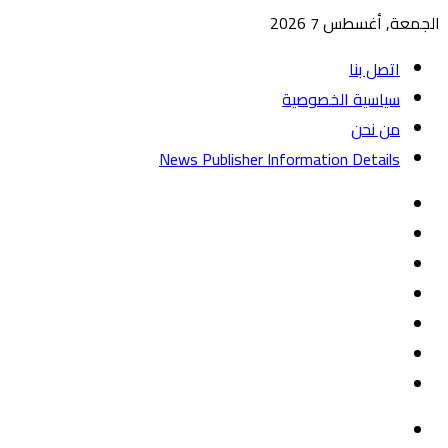
الجمعة, أغسطس 7 2026
اتصل بنا
سياسية الخصوصية
من نحن
News Publisher Information Details
واتساب
TikTok
تيلقرام
‏Google
Play
يوتيوب
تويتر
فيسبوك
القائمة