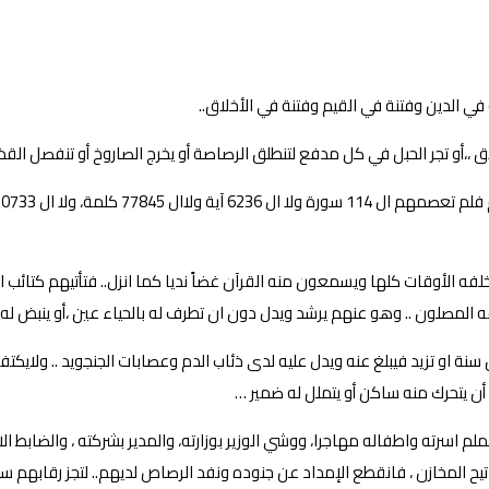
ي الدين وفتنة في القيم وفتنة في الأخلاق..
ق ،،أو تجر الحبل في كل مدفع لتنطلق الرصاصة أو يخرج الصاروخ أو تنفصل الق
ه الأوقات كلها ويسمعون منه القرآن غضاً نديا كما انزل.. فتأتيهم كتائب ا
مصلون .. وهو عنهم يرشد ويدل دون ان تطرف له بالحياء عين ،أو ينبض له ب
ن سنة او تزيد فيبلغ عنه ويدل عليه لدى ذئاب الدم وعصابات الجنجويد .. ولاي
 أن يتحرك منه ساكن أو يتملل له ضمير …
لم اسرته واطفاله مهاجرا، ووشي الوزير بوزارته، والمدير بشركته ، والضابط ال
يح المخازن ، فانقطع الإمداد عن جنوده ونفد الرصاص لديهم.. لتجز رقابهم سك