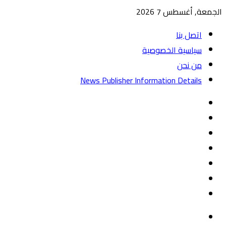
الجمعة, أغسطس 7 2026
اتصل بنا
سياسية الخصوصية
من نحن
News Publisher Information Details
واتساب
TikTok
تيلقرام
‏Google
Play
يوتيوب
تويتر
فيسبوك
القائمة