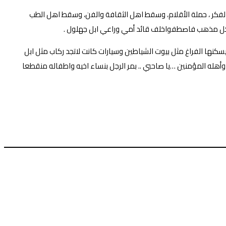
 الفكر ، حملة الأقلام، وسقط اهل الثقافة والفن، وسقط اهل الطب
ة كل مذهب فاصطفواخلف قائد أمي وراعي ابل جهلول .
سكنها الفراغ مثل بيوت الشياطين وسيارات كانت لاتجد ركاب مثل ابل
أهله المؤمنين …يا صاحبي .. بمر الرجل بنساء اخيه واطفاله منقطعا