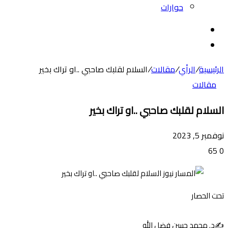
حوارات
بحث
عن
الوضع
المظلم
الرئيسية
/
الرأي
/
مقالات
/
السلام لقلبك صاحبي ..او تراك بخير
مقالات
السلام لقلبك صاحبي ..او تراك بخير
نوفمبر 5, 2023
65
0
تحت الحصار
✍️د. محمد حسن فضل الله