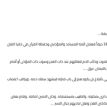
ذيفة….
انكي ما فتنة الحرب في السودان انها سقط في دائرتها حفظة القرآن الكريم فلم تعصمهم ال 114 سورة ولا ال 6236 آية ولاال 77845 كلمة، ولا ال 330733 حرفاً فعمل ائمة المساجد والمؤذنين وحفظة القرآن في خلايا القتل
لموت وذئاب الدم لتغالتهم عند ذات الفجر وصوت ذات المؤذن أو أمام
الايمان عرق …..
كتفي بالبلاغ بل يقودهم إلى باب منزله فيشهد سفك دمه ، ويراقب اغتصاب
ادارى بمحليته ، والطبيب بمستشفاه ، وخان الامين امانته ..وقام بعض
اكين الغدر وتغل اياديهم حبال الاسر ….