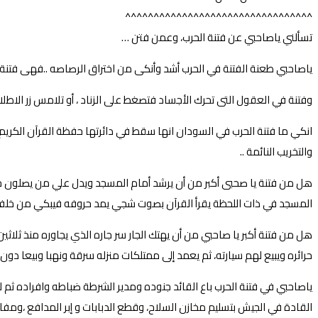
^^^^^^^^^^^^^^^^^^^^^^^^^^^^^^^^^
تسألني ياصاحبي عن فتنة الحرب، وعمن فتن …
ياصاحبي طعنة الفتنة في الحرب أشد وأنكى من اختراق الرصاصه ..فهى فتنة ف
وفتنة في العقول التى تحرك الأجساد فتصغط على الزناد ، أو تلامس زر الاطلا
والتخريب النائمة ..
هل من فتنة يا صحبى أكبر من أن يرشد أمام المسجد ويدل علي من يصلون خلف
المسجد في ذات اللحظة يقرأ القرآن بصوت شجي يمد حروفه فيبكي من خلفه ال
هل من فتنة أكبر يا صاحبي من أن يهتك الجار سر جاره الذي يجاوره منذ ثلاثي
حرائره ويبيع لهم سيارته، ثم يعمد إلى ممتلكات منزله سرقة ونهبا وبيعا دون
ياصاحبي في فتنة الحرب باع القائد جنوده ومدير الشرطة ضباطه وافراده ثم لم
القادة في الجيش بتسليم مخازن السلاح، وقطع الدبابات و إبر المدافع ،ومفات