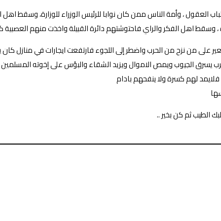
اب العقول ، وأمة الناس ممن كان نوابا للرئيس الوزراء للوزارة، وسقط اهل
 ، وسقط اهل الفكر والراي فاحتوشتهم دائرة القبيلة واخذت منهم العصبي
ير على من نزح من الحرب واضطر إلى اللجوء فارتفعت ايجارات في منازل كان ي
حرب يسرق الجيوب ويمص الاموال ويزيد الشقاء والبؤس على إخوته المسلمين و
فلايمد لهم كسرة ولا ينفحهم بادام
سها
ك الطيب ثم كن بخير ..