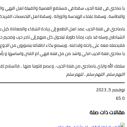
يا صاحبي فى فتنة الحرب سقط في مستنقع العصبية والقبيلة اهل النهي والب
والنطاسة ، وسقط علماء الهندسة والوراثة ، وسقط اهل التخصصات الفريدة
ياصاحبي في فتنة الحرب عمد اهل الطمع إلى زيادة الشقاء والمعاناة كيل بع
الشياطين وسله قد بارت زمانا طويلا ليتحول كل منهم إلى تاجر حرب ومجرم 
فلايحمله معه على راحته ولادابته ، ويسمع بكاء اطفاله يتضورون من الجوع 
يا صاحبي فتنة الحرب انكي واشد من مل فتنه فهي ام الفتن واساسها و رأ
سلمك الله واياي ياصاحبي من فتنة الخرب ، وعصم قلوبنا منها .. فالسلام لقلب
اللهم سلم.. اللهم سلم .. للهم سلم
نوفمبر 5, 2023
65
0
تويتر
ڤايبر
طباعة
تيلقرام
ماسنجر
ماسنجر
واتساب
فيسبوك
مشاركة
مقالات ذات صلة
عبر
البريد