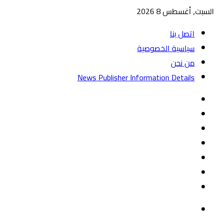
السبت, أغسطس 8 2026
اتصل بنا
سياسية الخصوصية
من نحن
News Publisher Information Details
واتساب
TikTok
تيلقرام
‏Google
Play
يوتيوب
تويتر
فيسبوك
القائمة