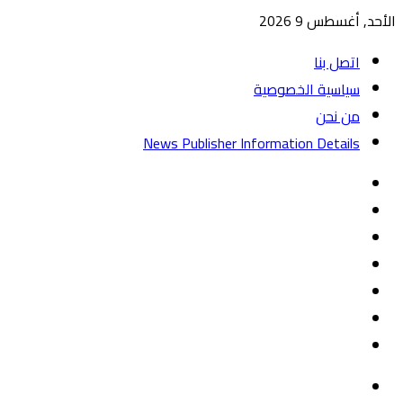
الأحد, أغسطس 9 2026
اتصل بنا
سياسية الخصوصية
من نحن
News Publisher Information Details
واتساب
TikTok
تيلقرام
‏Google
Play
يوتيوب
تويتر
فيسبوك
القائمة