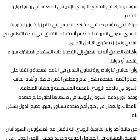
سوف يشارك في المنتدى الروسي الإفريقي المنعقد في روسيا يوليو
القادم.
مؤكدا في مؤتمر صحفي مشترك الخميس في ختام زيارة وزير الخارجية
الروسي سيرجي لافروف للخرطوم أنه قد تم الاتفاق على زيادة التعاون بين
البلدين وتعزيز مستوى التبادل التجاري.
وأضاف الصادق أنه تم التطرق إلى القضايا ذات الاهتمام المشترك سواء
إقليميا أو دوليا.
وأن الجانبان تناولا ضرورة تعاون البلدين في الأمم المتحدة واتفقا على
إصلاح الأمم المتحدة بشكل عام ومجلس الأمن خاصة . وأشاد الجانب
السوداني بالدعم الروسي للقضية الفلسطينية ولقضايا المنطقة.
وجدد الوزير دعم السودان لروسيا في مسعاها لخلق عالم متعدد
الأقطاب، والعمل على خلق أمم متحدة تتساوى فيها جميع الدول بشكل
تام.
من جانبة أكد وزير الخارجية الروسي انه ناقش مع المسؤولين السودانيين
التنسيق المشترك في المحافل الدولية وإصلاح مجلس الأمن الدولي، على