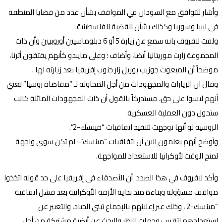
وأشار للتوافق مع السودان في المواقف بشأن عدد من قضايا المنطقة
في ليبيا وسوريا وكذلك بشأن القضية الفلسطينية.
ولفت لافروف بانه سمع عن زيارة 5 أو 6 دبلوماسيين أوروبيين وأن ذات
المجموعة زارت موريتانيا أيضا، وأضاف ؛ وعلى مايبدو كأنهم يقتفون أثرنا،
موضحاً أن المبعوث جوزيب بوريل زار جنوب إفريقيا بعد زيارته لها .
وقال ان الزيارات والمجهودات من أجل المحاولة لـ “مقاضاة روسيا” تعني
أنهم ليسوا على حق، مستدركاً بالقول أن ذات المجهودات الماثلة كانت
ستحول دون العملية العسكرية
الروسية لو أنها توجهت لتنفيذ اتفاقيات “مينسك-2”.
وأوضح أنهم يعلمون الآن أن اتفاقيات “مينسك”- لم تكن سوى واجهة
لمنح الوقت لأوكرانيا للاستعداد للمواجهة.
وأكد لافروف في هذا الصدد أن الأصدقاء في إفريقيا على حد قوله اتخذوا
مواقف مسؤولة وبناءة منذ بداية الأزمة الأوكرانية بعد فشل اتفاقية
“مينسك-2 ، وذلك عبر إعلانهم بالإجماع تبني الحياد، والتعبير عن
استعدادهم لتقريب وجهات النظر والبحث عن أرضية مشتركة من أجل