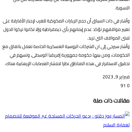
التسوية.
وأشار في ذات السياق أن حجم الزيارات المكوكية للغرب لإجبار الأفارقة على
تغيير مواقفهم تؤكد عدم إيمانهم بأي ديمقراطية وإلا لكانوا تركوا الدول
تتبنى المواقف التي تريد.
وأشار سيرجي إلى ان الشركات الروسية العسكرية الخاصة تعمل باتفاق مع
الحكومات، ومن بينها حكومة جمهورية إفريقيا الوسطى، وتسهم في
تحقيق الاستقرار في هذه المناطق نظرا لانتشار العصابات الإرهابية هناك.
فبراير 9, 2023
91
0
تويتر
ڤايبر
طباعة
تيلقرام
ماسنجر
ماسنجر
واتساب
فيسبوك
مشاركة
مقالات ذات صلة
عبر
البريد