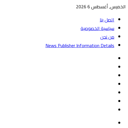
الخميس, أغسطس 6 2026
اتصل بنا
سياسية الخصوصية
من نحن
News Publisher Information Details
واتساب
TikTok
تيلقرام
‏Google
Play
يوتيوب
تويتر
فيسبوك
القائمة