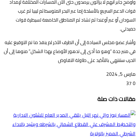
وأوضح جابر أنهم لا يزالون يرصدون حتى الآن المسارات المختلفة لإمداد
قوات الدعم السريع بالأسلحة إما عبر البحر المتوسط ثم ليبيا ثم غرب
السودان أو عبر أوغندا ثم تشاد ثم المناطق الخاضعة لسيطرة قوات
حميدتي.
وأشار عضو مجلس السيادة إلى أن الطرف الآخر لم ينفذ ما تم التوقيع عليه
في منبر جدة “وهو ما أدى إلى تدهور الأوضاع بهذا الشكل” منوها إلى أن
الحرب ستنتهي بالتأكيد على طاولة التفاوض
مارس 5, 2024
37
0
تويتر
ڤايبر
طباعة
تيلقرام
ماسنجر
ماسنجر
واتساب
فيسبوك
مشاركة
مقالات ذات صلة
عبر
البريد