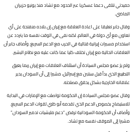
حميدتي تتلقى دعما عسكريا عبر الحدود مع تشاد منذ يونيو حزيران
الماضي.
وقال جابر تعليقا على اعادة العلاقة مع إيران إن بلاده منفتحة على أي
تعاون مع أي دولة في العالم، لكنه نفى في الوقت نفسه ما يتردد عن
استخدام مسيرات إيرانية قتالية في الحرب مع الدعم السريع. وأضاف جابر أن
العلاقات الحالية مع إيران تختلف كليا عما كانت عليه مع نظام البشير.
ولم يرَ عضو مجلس السيادة أن استئناف العلاقات مع إيران ربما يعيق
التطبيع الذي بدأ قبل سنتين مع إسرائيل، مشيرا إلى أن السودان يدير
علاقاته الخارجية بشكل يحقق مصلحته.
وقال عضو مجلس السيادة إن الحكومة تواصلت مع الإمارات في البداية
للاستيضاح بخصوص الدعم الذي تقدمه أبو ظبي لقوات الدعم السريع.
وأضاف أن الحكومة السودانية ترفض “دعم مليشيات تدمير السودان”
مشيرا إلى الموقف نفسه مع تشاد.