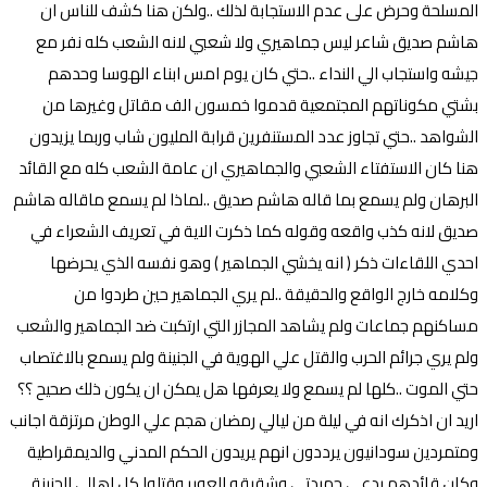
المسلحة وحرض على عدم الاستجابة لذلك ..ولكن هنا كشف للناس ان
هاشم صديق شاعر ليس جماهيري ولا شعبي لانه الشعب كله نفر مع
جيشه واستجاب الي النداء ..حتي كان يوم امس ابناء الهوسا وحدهم
بشتي مكوناتهم المجتمعية قدموا خمسون الف مقاتل وغيرها من
الشواهد ..حتي تجاوز عدد المستنفرين قرابة المليون شاب وربما يزيدون
هنا كان الاستفتاء الشعبي والجماهيري ان عامة الشعب كله مع القائد
البرهان ولم يسمع بما قاله هاشم صديق ..لماذا لم يسمع ماقاله هاشم
صديق لانه كذب واقعه وقوله كما ذكرت الاية في تعريف الشعراء في
احدي اللقاءات ذكر ( انه يخشي الجماهير ) وهو نفسه الذي يحرضها
وكلامه خارج الواقع والحقيقة ..لم يري الجماهير حين طردوا من
مساكنهم جماعات ولم يشاهد المجازر التي ارتكبت ضد الجماهير والشعب
ولم يري جرائم الحرب والقتل علي الهوية في الجنينة ولم يسمع بالاغتصاب
حتي الموت ..كلها لم يسمع ولا يعرفها هل يمكن ان يكون ذلك صحيح ؟؟
اريد ان اذكرك انه في ليلة من ليالي رمضان هجم علي الوطن مرتزقة اجانب
ومتمردين سودانيون يرددون انهم يريدون الحكم المدني والديمقراطية
وكان قائدهم يدعي حميدتي وشقيقه العوير وقتلوا كل اهالي الجنينة