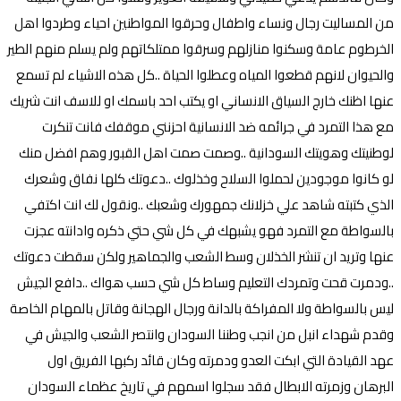
من المساليت رجال ونساء واطفال وحرقوا المواطنين احياء وطردوا اهل
الخرطوم عامة وسكنوا منازلهم وسرقوا ممتلكاتهم ولم يسلم منهم الطير
والحيوان لانهم قطعوا المياه وعطلوا الحياة ..كل هذه الاشياء لم تسمع
عنها اظنك خارج السياق الانساني او يكتب احد باسمك او للاسف انت شريك
مع هذا التمرد في جرائمه ضد الانسانية احزنني موقفك فانت تنكرت
لوطنيتك وهويتك السودانية ..وصمت صمت اهل القبور وهم افضل منك
لو كانوا موجودين لحملوا السلاح وخذلوك ..دعوتك كلها نفاق وشعرك
الذي كتبته شاهد علي خزلانك جمهورك وشعبك ..ونقول لك انت اكتفي
بالسواطة مع التمرد فهو يشبهك في كل شي حتي ذكره وادانته عجزت
عنها وتريد ان تنشر الخذلان وسط الشعب والجماهير ولكن سقطت دعوتك
..ودمرت قحت وتمردك التعليم وساط كل شي حسب هواك ..دافع الجيش
ليس بالسواطة ولا المفراكة بالدانة ورجال الهجانة وقاتل بالمهام الخاصة
وقدم شهداء انبل من انجب وطننا السودان وانتصر الشعب والجيش في
عهد القيادة التي ابكت العدو ودمرته وكان قائد ركبها الفريق اول
البرهان وزمرته الابطال فقد سجلوا اسمهم في تاريخ عظماء السودان