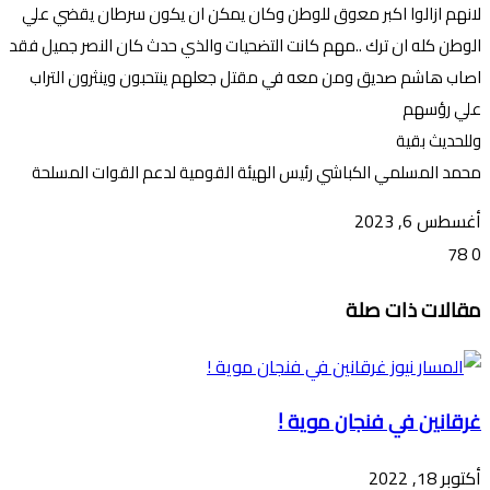
لانهم ازالوا اكبر معوق للوطن وكان يمكن ان يكون سرطان يقضي علي
الوطن كله ان ترك ..مهم كانت التضحيات والذي حدث كان النصر جميل فقد
اصاب هاشم صديق ومن معه في مقتل جعلهم ينتحبون وينثرون التراب
علي رؤسهم
وللحديث بقية
محمد المسلمي الكباشي رئيس الهيئة القومية لدعم القوات المسلحة
أغسطس 6, 2023
78
0
تويتر
ڤايبر
طباعة
تيلقرام
ماسنجر
ماسنجر
واتساب
فيسبوك
مشاركة
مقالات ذات صلة
عبر
البريد
غرقانين في فنجان موية !
أكتوبر 18, 2022