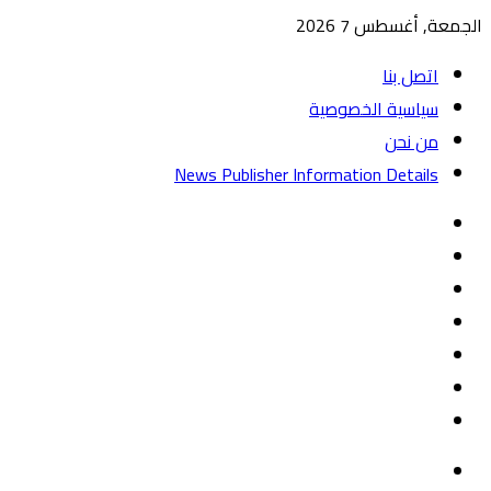
الجمعة, أغسطس 7 2026
اتصل بنا
سياسية الخصوصية
من نحن
News Publisher Information Details
واتساب
TikTok
تيلقرام
‏Google
Play
يوتيوب
تويتر
فيسبوك
القائمة