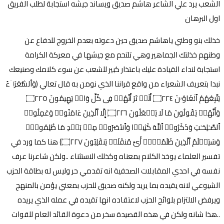
الشعب يرد علي الشاعر هاشم صديق ويساند جيشه استجابة لطلب الفريق
اول البرهان
خذلك بنو وطني ياهاشم صديق حين دعوته بعدم الخروج للدفاع عن
وطنهم خذلتك الجماهير وهي تلتحم مع جيشها في معركة الكرامة
استجابة لنداء القيادة عليك باعتذار كبير للشعب عن سوء كلامك وصنيعك
نبدا بتعريف الشعراء من واقع قراننا الذي نومن به قال تعالي (وَٱلشُّعَرَاۤءُ
یَتَّبِعُهُمُ ٱلۡغَاوُۥنَ ۝٢٢٤ أَلَمۡ تَرَ أَنَّهُمۡ فِی كُلِّ وَادࣲ یَهِیمُونَ ۝٢٢٥
وَأَنَّهُمۡ یَقُولُونَ مَا لَا یَفۡعَلُونَ ۝٢٢٦ إِلَّا ٱلَّذِینَ ءَامَنُوا۟ وَعَمِلُوا۟
ٱلصَّـٰلِحَـٰتِ وَذَكَرُوا۟ ٱللَّهَ كَثِیرࣰا وَٱنتَصَرُوا۟ مِنۢ بَعۡدِ مَا ظُلِمُوا۟ۗ
وَسَیَعۡلَمُ ٱلَّذِینَ ظَلَمُوۤا۟ أَیَّ مُنقَلَبࣲ یَنقَلِبُونَ ۝٢٢٧) هنا كما ورد في
تفسير العلماء يوخذ الكلام بمعناه وكذلك الاستثناء ..ولكن شاعرنا عرف
نفسه في احدي المقابلات الصحفية انه تقدمي حر وليس له بطاقة الحزب
الشيوعي لانه يقيده بما يريد ولكنه صديق للحزب بمعني يؤمن بالمنهج
ويرفض الالتزام بلوائح الحزب لاعتقاده انها تقيده في عمله الذي يريده
..هذا شانه ولكن في هذه القصيدة سخر من دعوة القائد العام للقوات