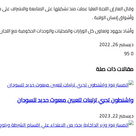
وقال العاز إن اللجنة العليا عملت منذ تشكيلها على المتابعة والاشراف عل
وأشواق إنسان الولاية .
وأشاد بجهود وتعاون كل الوزارات والمحليات والوحدات الحكومية مع اللجان المختل
ديسمبر 26, 2022
95
0
تويتر
ڤايبر
طباعة
تيلقرام
ماسنجر
ماسنجر
واتساب
فيسبوك
مشاركة
مقالات ذات صلة
عبر
البريد
واشنطون تجري ترتيبات لتعيين مبعوث جديد للسودان
ديسمبر 22, 2023