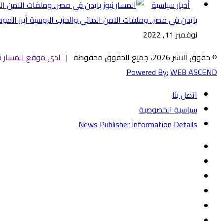
أخبار سياسية
بايدن في مصر.. وملفات الامن المائي والحرب الروسية أبرز الم
نوفمبر 11, 2022
© حقوق النشر 2026، جميع الحقوق محفوظة |
لدى موقع المسار ني
Powered By:
WEB ASCEND
اتصل بنا
سياسية الخصوصية
News Publisher Information Details
فيسبوك
تويتر
يوتيوب
‏Google
Play
تيلقرام
TikTok