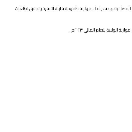
ن المصاحبة بهدف إعداد موازنة طموحة قابلة للتنفيذ وتحقق تطلعات
الولاية للعام المالي ٢٠٢٣م .