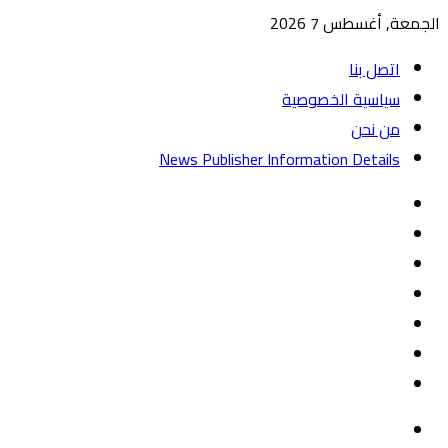
الجمعة, أغسطس 7 2026
اتصل بنا
سياسية الخصوصية
من نحن
News Publisher Information Details
واتساب
TikTok
تيلقرام
‏Google
Play
يوتيوب
تويتر
فيسبوك
القائمة