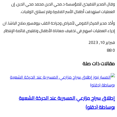
وقال المدير التنفيذي للمؤسسة د.محي الدين محمد محي الدين، إن
العمليات استهدفت أطفال الأسر الفقيرة ولم تستثني الولايات.
وأكد مدير المركز القومي لأمراض وجراحة القلب بروفسور صلاح الباشا، ان
إجراء العمليات اسهم في تخفيف معاناة الأطفال وتقليص قائمة الإنتظار.
فبراير 10, 2023
88
0
تويتر
ڤايبر
طباعة
تيلقرام
ماسنجر
ماسنجر
واتساب
فيسبوك
مشاركة
مقالات ذات صلة
عبر
البريد
إطلاق سراح مزارعي المسيرية عند الحركة الشعبية
بوساطة (دقلو)