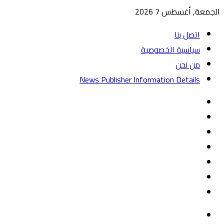
الجمعة, أغسطس 7 2026
اتصل بنا
سياسية الخصوصية
من نحن
News Publisher Information Details
واتساب
TikTok
تيلقرام
‏Google
Play
يوتيوب
تويتر
فيسبوك
القائمة