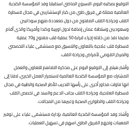
التوقيع بمكتبه اليوم، الاسبوع الماضي استقبلنا وفد المؤسسة الكندية
العالمية ممثلة في فريق طبي من كبار الإستشاريين في مجال قسطرة
القلب وجراحة القلب المفتوح من دول متعددة منهم سودانيين
وسعوديين وسلطنة عمان إضافة لدول اوربية وكندا وأمريكا والذى أقام
مخيما نفذ من خلاله إجراء قرابة 50 عملية قلب مفتوح و70 عملية
قسطرة قلب علاجية بالتعاون والتنسيق مع مستشفى علياء التخصصي
والمركز القومي لأمراض وجراحة القلب.
وأشار هيثم، إلى التوقيع اليوم على مذكرة التفاهم للتعاون والعمل
المشترك مع المؤسسة الكندية العالمية لاستمرار العمل الخيري، لافتا إلى
انها تناولت محاور أخرى على رأسها التدريب للأطر الصحية والطبية في مجال
قسطرة العلاجية، وجراحة القلب بجانب الدعم والسند في تخصص القلب
وجراحة القلب والطوارئ الصحية وغيرها من المجالات.
وأشاد وفد المؤسسة الكندية العالمية، بإدارة مستشفى علياء على توفير
المعينات وتجهيز الفريق الطبي اسهم في تسهيل العمليات.