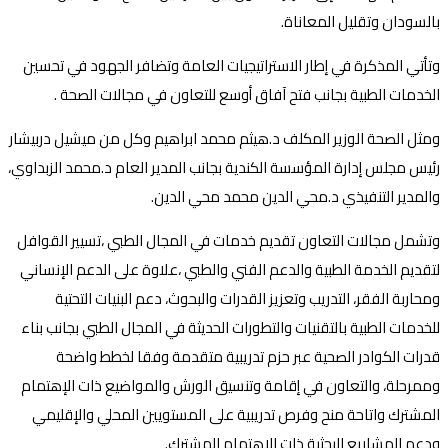
بالسودان وتقليل المعاناة.
وتأتي المذكرة في إطار الاستراتيجيات العامة وتضافر الجهود في تحسين
الخدمات الطبية بجانب فتح آفاق أوسع للتعاون في مجالات الصحة .
ومثل الصحة الوزير المكلف د.هيثم محمد ابراهيم وكل من ميشيل دربيشار
رئيس مجلس إدارة المؤسسة الكندية بجانب المدير العام د.محمد الزبداوي،
والمدير التنفيذي د.محي الدين محمد محي الدين.
وتشمل مجالات التعاون تقديم خدمات في المجال الطبي ،تسيير القوافل
لتقديم الخدمة الطبية والدعم الفني والطبي ،علاوة على الدعم الإنساني
ومحاربة الفقر، التدريب وتعزيز القدرات والبحوث، دعم البنيات التحتية
للخدمات الطبية بالتقنيات والتطورات الحديثة في المجال الطبي بجانب بناء
قدرات الكوادر الصحية عبر حزم تدريبية متقدمة وفقا لخطط واضحة
وممرحلة، والتعاون في إقامة وتنسيق الورش والمواضيع ذات الإهتمام
المشترك واتاحة منح وفرص تدريبية على المستويين المحلي والإقليمي
ودعم المشاريع البحثية ذات الإهتمام المشترك.