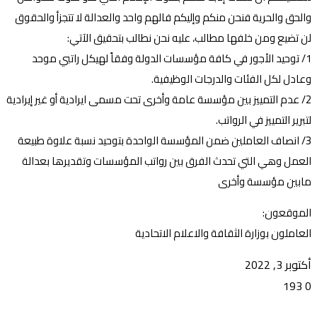
والحق والحرية فنحن منكم وإليكم فالهم واحد والعدالة لا تتجزأ والحقوق
لن تضيع ومن خلفها مطالب، عليه نحن نطالب بتحقيق الآتي:
1/ توحيد الأجور في كافة مؤسسات الدولة وفقاً لهيكل راتبي موحد
وعادل لكل الفئات والدرجات الوظيفية.
2/ عدم التمييز بين مؤسسة عامة وأخرى تحت مسمى ايرادية أو غير إيرادية
لتبرير التمييز في الرواتب.
3/ انصاف العاملين ضمن المؤسسة الواحدة بتوحيد نسبة علاوة طبيعة
العمل وهي التي تحدث الفرق بين رواتب المؤسسات وتقديرها بعدالة
مابين مؤسسة وأخرى
الموقعون:
العاملون بوزارة الثقافة والاعلام الاتحادية
أكتوبر 3, 2022
193
0
تويتر
ڤايبر
طباعة
تيلقرام
ماسنجر
ماسنجر
واتساب
فيسبوك
مشاركة