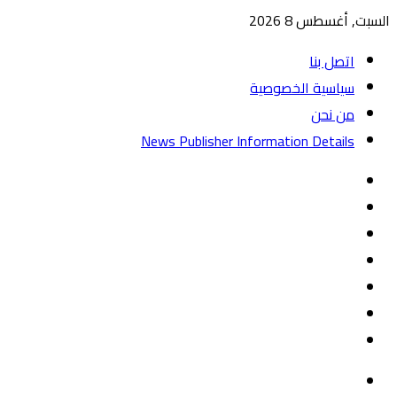
السبت, أغسطس 8 2026
اتصل بنا
سياسية الخصوصية
من نحن
News Publisher Information Details
واتساب
TikTok
تيلقرام
‏Google
Play
يوتيوب
تويتر
فيسبوك
القائمة