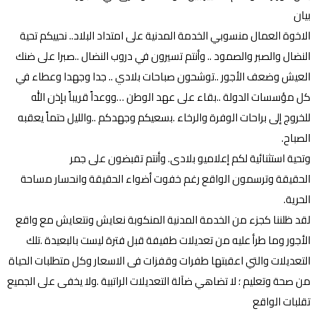
بيان
الاخوة العمال منسوبي الخدمة المدنية على امتداد البلاد.. نحييكم تحية
النضال والصبر والصمود .. وأنتم تسيرون في دروب النضال ..صبرا على ضنك
العيش وضعف الأجور ..توشحون صباحات بلادي .. جدا وجهدا وعطاء في
كل مؤسسات الدولة ..بقاء على عهد الوطن …ووعداً قريباً بإذن الله
للخروج إلى براحات الوفرة والرخاء .بسعيكم وجهدكم ..والليل حتماً يعقبه
الصباح.
وتحية استثنائية لكم إعلاميو بلادى. وأنتم تقبضون على جمر
الحقيقة وترسمون الواقع رغم خفوت أضواء الحقيقة وانحسار مساحة
الحرية.
لقد ظلننا كجزء من الخدمة المدنية المنكوبة نعايش ونتعايش مع واقع
الأجور وما طرأ عليه من تعديلات طفيفة قبل فترة ليست بالبعيدة .تلك
التعديلات والتي اعقبتها طفرات وقفزات فى الاسعار وكل متطلبات الحياة
من صحة وتعليم ؛ لا تضاهي ضآلة التعديلات الراتبية .ولا يخفى على الجميع
تقلبات الواقع