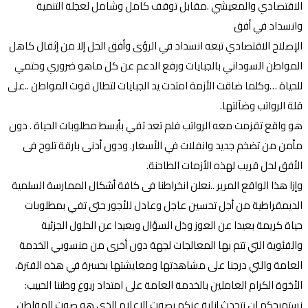
الاقتصادي والمعيشي .مقابل توقف كامل وشامل لعجلة التنمية
وانسداد في أفق
الإصلاح الاقتصادي تبعه انسداد في الرؤى وأفق الحل إلا من إثقال كاهل
المواطن السوداني بالجبايات ورفع الدعم عن كل ماهو ضروري وحتمي
للحياة …وكلما ضاقت الأزمة امتدت يد الجبايات لتطال قوت المواطن ..على
قلة الرواتب وضآلتها.
هو واقع تقزمت معه الرواتب فلم تعد تفي بأبسط مطلوبات الحياة . دون
مأمن من تضخم جديد وانفلات في الأسعار. ودون أدنى بارقة تلوح فى
الأفق لحل قريب لهذه الأزمات الطاحنة.
وإزا هذا الواقع المرير ..نعلن انخراطنا فى كافة أشكال الممارسة السلمية
الديمقراطية من أجل تحسين عاجل وعادل للأجور حتى تفي بمطلوبات
حياة كريمة بعيدا عن العوز وذل السؤال وبعيدا عن الحلول الجزئية
والفئوية التي تتم بها المعالجات لجهة دون أخرى من منسوبي الخدمة
العامة والتي درجنا على مشاهدتها ومعايشتها بحسرة في هذه الفترة.
الأخوة الكرام العاملين بالخدمة العامة على امتداد ربوع وطننا الحبيب:
نستميحكم ان نتحدث إنابة عنكم بصوت الإعلام الذي هو صوت للمواطن