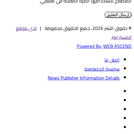
المتصفح لاستخدامها المرة المقبلة في تعليقي.
© حقوق النشر 2026، جميع الحقوق محفوظة |
لدى موقع
المسار نيوز
Powered By:
WEB ASCEND
اتصل بنا
سياسية الخصوصية
News Publisher Information Details
فيسبوك
تويتر
يوتيوب
‏Google
Play
تيلقرام