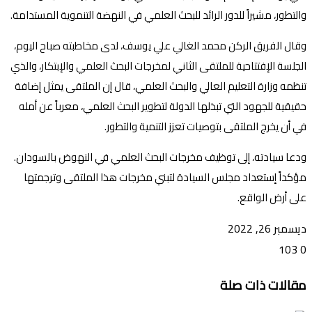
والتطور، مشيراً للدور الرائد للبحث العلمي في النهضة التنموية المستدامة.
وقال الفريق الركن محمد الغالي علي يوسف، لدى مخاطبته صباح اليوم،
الجلسة الإفتتاحية للملتقى الثاني لمخرجات البحث العلمي والإبتكار، والذي
تنظمه وزارة التعليم العالي والبحث العلمي، قال إن الملتقى يمثل إضافة
حقيقية للجهود التي تبذلها الدولة لتطوير البحث العلمي، معرباً عن أمله
في أن يخرج الملتقى بتوصيات تعزز التنمية والتطور.
ودعا سيادته، إلى توظيف مخرجات البحث العلمي في النهوض بالسودان.
مؤكداً إستعداد مجلس السيادة لتبني مخرجات هذا الملتقى وترجمتها
على أرض الواقع.
ديسمبر 26, 2022
103
0
تويتر
ڤايبر
طباعة
تيلقرام
ماسنجر
ماسنجر
واتساب
فيسبوك
مشاركة
مقالات ذات صلة
عبر
البريد