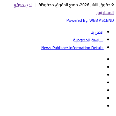
© حقوق النشر 2026، جميع الحقوق محفوظة |
لدى موقع
المسار نيوز
Powered By:
WEB ASCEND
اتصل بنا
سياسية الخصوصية
News Publisher Information Details
فيسبوك
تويتر
يوتيوب
‏Google
Play
تيلقرام
TikTok
واتساب