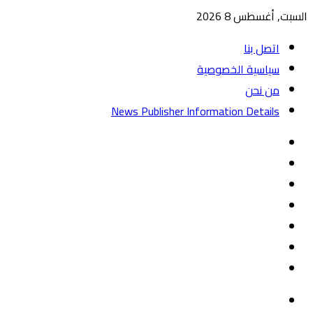
السبت, أغسطس 8 2026
اتصل بنا
سياسية الخصوصية
من نحن
News Publisher Information Details
واتساب
TikTok
تيلقرام
‏Google
Play
يوتيوب
تويتر
فيسبوك
القائمة