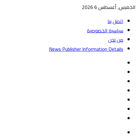
الخميس, أغسطس 6 2026
اتصل بنا
سياسية الخصوصية
من نحن
News Publisher Information Details
واتساب
TikTok
تيلقرام
‏Google
Play
يوتيوب
تويتر
فيسبوك
القائمة