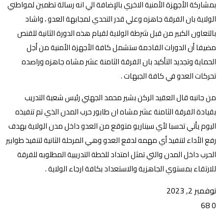
بمشاركة الأجهزة الأمنية الاخري بالإضافة الي انه رسالة تطمين لمواطني
الولاية بان الفرقة جاهزه وعلي قدر التحدي لمجابهة العدو ، واشاد
بالتعاون الكبير من قبل شرطة الولاية لقيام هذه الدورة الثانية للقنص
مضيفا أن الدورات القادمة ستشمل كافة الأجهزة الأمنية من أجل
الحماية وتجديد التأكيد بان الفرقة الثامنة عشر مشاه جاهزه وراصده
تحركات العدو في كافة الجبهات .
من جانبه قال العقيد الركن بشير محمد الجهني رئيس شعبة التدريب
بقيادة الفرقة الثامنة عشر مشاه ان طابور حرب المدن الذي تم تنفيذه
اليوم يأتي تحسبا لأي سيناريو متوقع من العدو داخل مدن الولاية بهدف
رفع الأداء لتنفيذ أي مهمه لدفع العدو وهي المرحلة الثانية لتنفيذ طوابير
الحرب داخل المدن والتي تمثل امتداد للخطة التدريبية المطلوبه للفرقة
للارتقاء بمستوي الجاهزية والاستعداد بكافة ارجاء الولاية .
نوفمبر 2, 2023
68
0
تويتر
ڤايبر
طباعة
تيلقرام
ماسنجر
ماسنجر
واتساب
فيسبوك
مشاركة