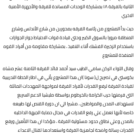
الثانية بالفرقة ١٨ بمشاركة الوحدات المساندة للفرقة والأجهزة الأمنية
الاخري
حيث بدأ المشروع من رئاسة الفرقه بمحورين من شارع الأندلس وشارع
المنطقة مرورا بالسوق الكبير وحتي قيادة قوات الاحتياط جوار الجوازات
باستخدام الزخيرة الفشنك أثناء التنفيذ ، بمشاركة مقاومة من أفراد القوه
المنفذة للمشروع
وقال اللواء الركن سامي الطيب سيد أحمد قائد الفرقه الثامنة عشر مشاه
بكوستي في تصريح ل( سونا )ان هذا المشروع يأتي في اطار الخطة التدريبية
لقيادة الفرقة لرفع القدرات لأفراد الفرقة لمواجهة المهددات الماثلة
التي فرضتها حرب الكرامة بالخرطوم بواسطة مليشيا الدعم السريع
لاستهداف المدن والمواطنين ، مشيرا الي ان دورة القنص لها طبيعه
خاصه لأنها تعمل علي رفع القدرات في مجال حماية الجبهة الداخليه
بالمدن وعلي نطاق حدود مسئولية الفرقة ، مؤكدا ان هذا التأهيل ورفع
القدرات رسالة واضحة لجاهزية الفرقة واستعدادها لقتال الاعداء