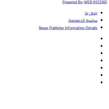
Powered By:
WEB ASCEND
اتصل بنا
سياسية الخصوصية
News Publisher Information Details
فيسبوك
تويتر
يوتيوب
‏Google
Play
تيلقرام
TikTok
واتساب
زر
تويتر
تيلقرام
ماسنجر
ماسنجر
واتساب
فيسبوك
الذهاب
إلى