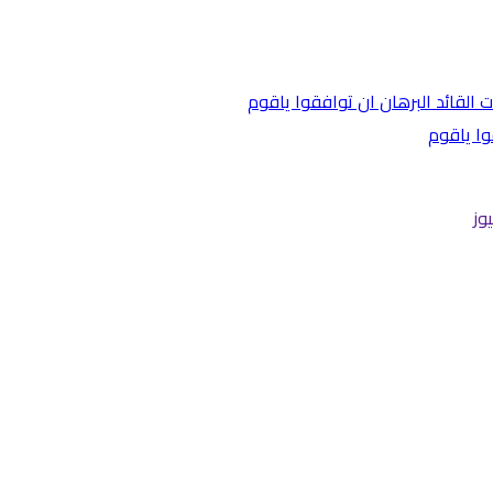
وا ياقوم
وز