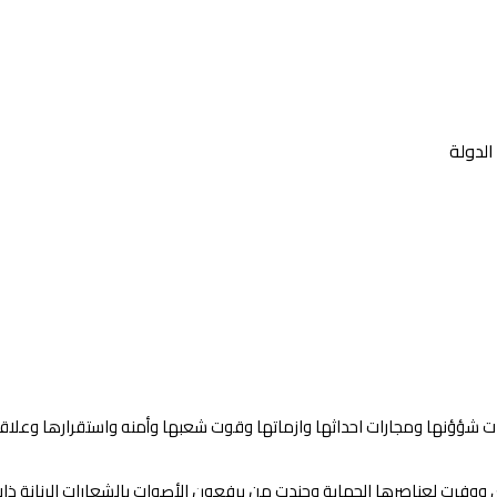
الدولة
ؤؤنها ومجارات احداثها وازماتها وقوت شعبها وأمنه واستقرارها وعلاقاتها ال
ي ووفرت لعناصرها الحماية وجندت من يرفعون الأصوات بالشعارات الرنانة ذا