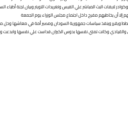
وادر لايفات البث المباشر علي الفيس وتغريدات التويتر وبيان لجنة أطباء ال
م إلا أن يخاطبهم مفرح داخل اجتماع مجلس الوزراء يوم الجمعة
يخطط ويقرر وينفذ سياسات جمهورية السودان ومصير أمة في معاشها وحل مش
 والقيادي وكانت تمني نفسها بدوس الكيزان فداست علي نفسها وابدعت وج