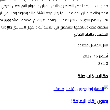
محاولات الشرطة لفض التظاهر وإطلاق البمبان والمواتر التي تحمل الجرحي وك
فقط بذلك ظنوا ان الدولة وشأنها يدار بهذه الشاكلة الفوضوية وما تبقي له
نفس الكادر الذي كان يدير المواكب والمظاهرات تم تقديمه كقائد ووزير 
سقطت قحت وبرنامجها المتعمق في العشوائية والجهل السياسي والإداري
المفقود والحلم الضائع
النيل الفاضل محمود
أكتوبر 16, 2022
232
0
تويتر
ڤايبر
طباعة
تيلقرام
ماسنجر
ماسنجر
واتساب
فيسبوك
مشاركة
مقالات ذات صلة
عبر
البريد
بعيون زرقاء اليمامة !