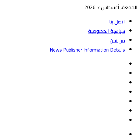
الجمعة, أغسطس 7 2026
اتصل بنا
سياسية الخصوصية
من نحن
News Publisher Information Details
واتساب
TikTok
تيلقرام
‏Google
Play
يوتيوب
تويتر
فيسبوك
القائمة