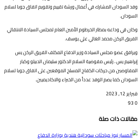
وفد السودان المشارك في أعمال ورشة تقييم وتقويم اتفاق جوبا لسلام
السودان.
وكان في وداعه بمطار الخرطوم الأمين العام لمجلس السيادة الانتقالي
الفريق الركن محمد الغالي علي يوسف.
ويرافق عضو مجلس السيادة وزير الدفاع المكلف الفريق الركن يس
إبراهيم يس ، رئيس مفوضية السلام الدكتور سليمان الدبيلو وكبار
المفاوضين من حركات الكفاح المسلح الموقعين على اتفاق جوبا لسلام
السودان كما يضم الوفد عدداً من الخبراء والاكاديميين.
فبراير 12, 2023
93
0
تويتر
ڤايبر
طباعة
تيلقرام
ماسنجر
ماسنجر
واتساب
فيسبوك
مشاركة
مقالات ذات صلة
عبر
البريد