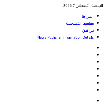
الجمعة, أغسطس 7 2026
اتصل بنا
سياسية الخصوصية
من نحن
News Publisher Information Details
واتساب
TikTok
تيلقرام
‏Google
Play
يوتيوب
تويتر
فيسبوك
القائمة