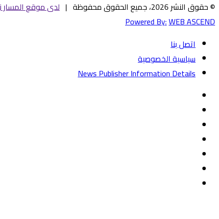
© حقوق النشر 2026، جميع الحقوق محفوظة |
لدى موقع المسار ني
Powered By:
WEB ASCEND
اتصل بنا
سياسية الخصوصية
News Publisher Information Details
فيسبوك
تويتر
يوتيوب
‏Google
Play
تيلقرام
TikTok
واتساب
زر
تويتر
تيلقرام
ماسنجر
ماسنجر
واتساب
فيسبوك