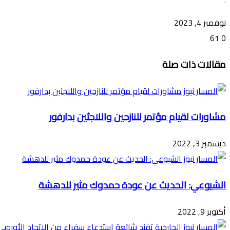
نوفمبر 4, 2023
61
0
تويتر
ڤايبر
طباعة
تيلقرام
ماسنجر
ماسنجر
واتساب
فيسبوك
مشاركة
مقالات ذات صلة
عبر
البريد
مشاورات لقيام مؤتمر للنازحين واللاجئين بدارفور
ديسمبر 3, 2022
الشيوعي: الحديث عن عودة حمدوك مثير للدهشة
أكتوبر 9, 2022