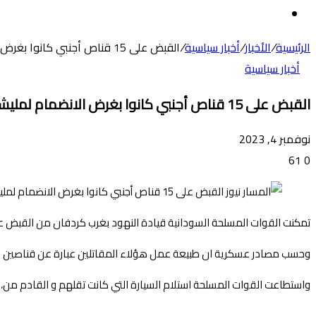
عن
الوضع
المظلم
الرئيسية
/
الأخبار
/
أخبار سياسية
/
القبض على 15 قناص أجنبي كانوا بغرض الانضمام لمليشيا الدعم السريع
أخبار سياسية
القبض على 15 قناص أجنبي كانوا بغرض الانضمام لمليشيا الدعم السريع
نوفمبر 4, 2023
61
0
تمكنت القوات المسلحة السودانية قيادة النهود بغرب كردفان من القبض على 15 مقاتل إثيوبي جاء بهم الدعم السريع عبر،، دولة جنوب السودان للمشاركة في القتال ضد
وحسب مصادر عسكرية ان طبيعة عمل هؤلاء المقاتلين عبارة عن قناصين 
واستطاعت القوات المسلحة استلام السيارة التي كانت تقلهم و القادم من،
.