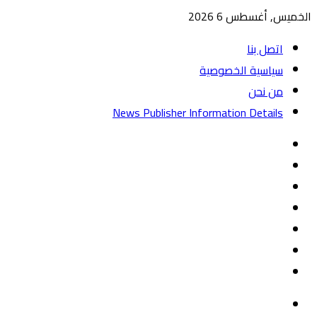
الخميس, أغسطس 6 2026
اتصل بنا
سياسية الخصوصية
من نحن
News Publisher Information Details
واتساب
TikTok
تيلقرام
‏Google
Play
يوتيوب
تويتر
فيسبوك
القائمة