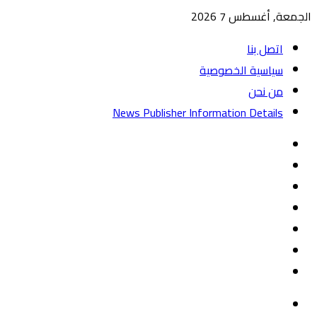
الجمعة, أغسطس 7 2026
اتصل بنا
سياسية الخصوصية
من نحن
News Publisher Information Details
واتساب
TikTok
تيلقرام
‏Google
Play
يوتيوب
تويتر
فيسبوك
القائمة