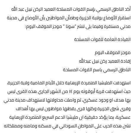
أكد الناطق الرسمي بإسم القوات المسلحة العميد الركن نبيل عبد الله
استقرار الأوضاع بولاية الجزيرة وطمأن المواطنين بأن الأوضاع في مدينة
مدني مستقرة وفيما يلى تنشر “سونا ” موجز الموقف اليوم:
القيادة العامة للقوات المسلحة
موجز الموقف اليوم
إفادة العميد ركن نبيل عبدالله
الناطق الرسمي باسم القوات المسلحة
استهدفت المليشيا المتمردة الإرهابية خلال الأيام الماضية ولاية الجزيرة،
حيث استهدفت قرية أبوقوته يوم ١٤ من الشهر الجاري هذه القرى ليس
بها هدف او وجود عسكري، ثم واصلت محاولاتها لاستهداف مدينة مدني
وقرى شرق الجزيرة وكلها قرى يقطنها مواطنون ليس بها أهداف
عسكرية، بما يؤكد حقيقية ان مليشيا الدعم السريع المتمردة الإرهابية
تشن هذه الحرب على المواطن السوداني في مسكنه ومامنه وممتلكاته