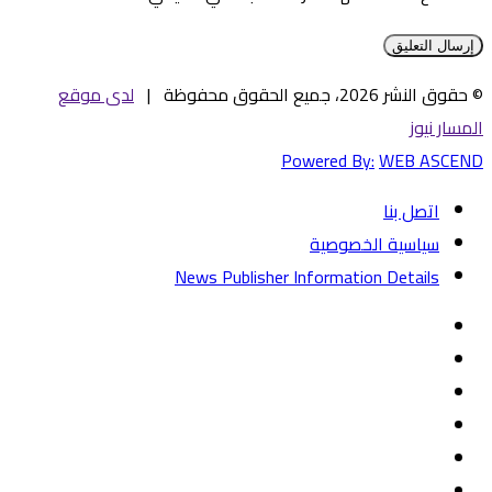
© حقوق النشر 2026، جميع الحقوق محفوظة |
لدى موقع
المسار نيوز
Powered By:
WEB ASCEND
اتصل بنا
سياسية الخصوصية
News Publisher Information Details
فيسبوك
تويتر
يوتيوب
‏Google
Play
تيلقرام
TikTok