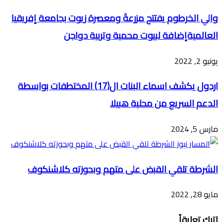
والي الخرطوم يفتتح مزرعةَ ومعصرة زيوت بجامعة إفريقيا
العالميةإضافة لبيوت محمية وتربية دواجن
يونيو 2, 2022
اردول يكشف اسماء البنات ال(17) المختطفات بواسطة
الدعم السريع من محلية هبيلا
مارس 5, 2024
الشرطة تلقي القبض على متهم وبحوزته كلاشنكوف
مايو 28, 2022
اترك تعليقاً