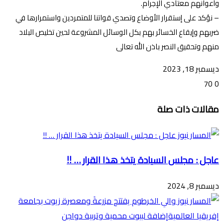
وأعوانهم معتادي الإجرام.
– نؤكد على إستقرار الأوضاع وتصدي قواتنا للمتمردين واستمرارها في
ضربهم وإيقاع الخسائر بهم بكل الوسائل المشروعة لحين تخليص البلاد
منهم وتحقيق النصر باذن الله تعالى
ديسمبر 18, 2023
70
0
تويتر
ڤايبر
طباعة
تيلقرام
ماسنجر
ماسنجر
واتساب
فيسبوك
مشاركة
مقالات ذات صلة
عبر
البريد
عاجل : مجلس السيادة يتخذ هذا القرار … !!
ديسمبر 8, 2024