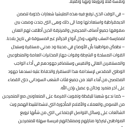
ونفسه قتلا وترويعا ونهبا وتقتيلا.
– في الوقت الذي ترفع فيه هذه المليشيا شعارات كذوبة تتضمن
الديمقراطية واستعادتها وما الى ذلك وهى التى جندت وضمت بين
صفوفها جميع أصناف المجرمين والمرتزقة الذين أطلقت لهم العنان
لممارسة السلب والنهب وكل أنواع الجرائم غير المسبوقة في تاريخ بلادنا.
– نطمئن مواطنينا بأن الأوضاع في مدينة ود مدني مستقرة وستبذل
القوات المسلحة و الشرطة وقوات جهاز المخابرات العامة والمتطوعين
والمستنفرين الغالي والنفيس وستتضافر جهودهم في أداء الواجب
الوطني المقدس لإستدامة هذا الاستقرار والحفاظ عليه تسندها جهود
المخلصين من أبناء البلد من جميع فئات الشعب السوداني حتى القضاء
على آخر متمرد وخائن و عميل بإذن الله.
– كما ندعو شعبنا لليقظة وتفويت الفرصة على المتعاونين مع المتمردين
من اللصوص والعملاء والأقلام المأجورة التي تنشط لتثبيط الهمم وبث
الشائعات على وسائل التواصل الإجتماعي التي من شأنها ترويع
المواطنين ليتركوا منازلهم وممتلكاتهم فريسة سهلة للمتمردين