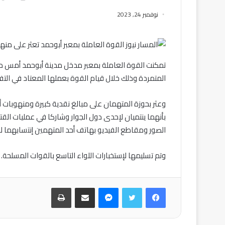
نوفمبر 24, 2023
تمكنت القوة العاملة بمعبر مدخل مدينة أبوحمد أمس من 
المتمردة وذلك خلال قيام القوة بعملها المعتاد في التفت
وعثر بحوزة المتهمان على مبالغ نقدية كبيرة ومنهوبات أ
بأنهما ينتميان لإحدى دول الجوار وشاركا في عمليات القت
الصور ومقاطع الفيديو بهاتف أحد المتهمين إنتسابهما لل
وتم تسليمها لإستخبارات اللواء التاسع بالقوات المسلحة.
فيسبوك
تويتر
ماسنجر
مشاركة عبر البريد
طباعة