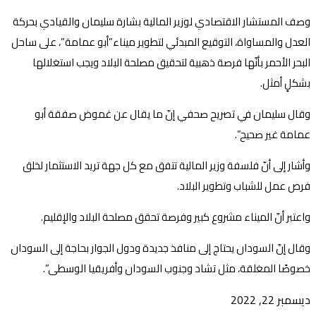
وصف المستشار الاقتصادي لوزير المالية بشارة سليمان والقيادي بحركة
العدل والمساواة، التوقيع المبدئي لتطوير ميناء”أبو عمامة”، على ساحل
البحر الأحمر بأنّها فرصة ذهبية لتحقيق مصلحة البلاد ويجب استغلالها
بشكلٍ أمثل.
وقال سليمان في تصريح صحفي إنّ ما يقال عن غموض صفقة أبو
عمامة غير صحيح”.
وأشار إلى أنّ فلسفة وزير المالية تتفق مع كل جهة تريد الاستثمار لخلق
فرص عمل للشباب وتطوير البلاد.
واعتبر أنّ الميناء مشروع كبير وفرصة تحقق مصلحة البلاد والإقليم.
وقال إنّ السودان يحتاج إلى منافذ جديدة ودول الجوار بحاجة إلى السودان
خصوصًا المغلقة، مثل تشاد وجنوب السودان وأفريقيا الوسطى”.
ديسمبر 22, 2022