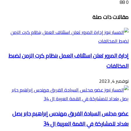
88
0
تويتر
ڤايبر
طباعة
تيلقرام
ماسنجر
ماسنجر
واتساب
فيسبوك
مشاركة
مقالات ذات صلة
عبر
البريد
إدارة المرور تعلن استئناف العمل بنظام كرت الزمن لضبط
المخالفات
نوفمبر 4, 2023
عضو مجلس السيادة الفريق مهندس إبراهيم جابر يصل
بغداد للمشاركة في القمة العربية ال 34