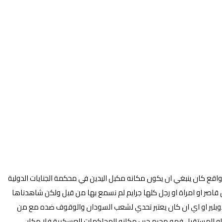
اقع كان ينبغي ان يكون مكانه مكبل اليدين في محكمة الجنايات الدولية
ل قاصر او امراة او رجل كلها جرايم لم نسمع بها من قبل ولكن شاهدناها
 الدوبلير او اي ان كان يعتبر تحدي لشعب السودان والوقوف ضده مع من
ع او المستقبل فهو مجرم حرب مكانه المحاكمات العسكرية فلا مكان