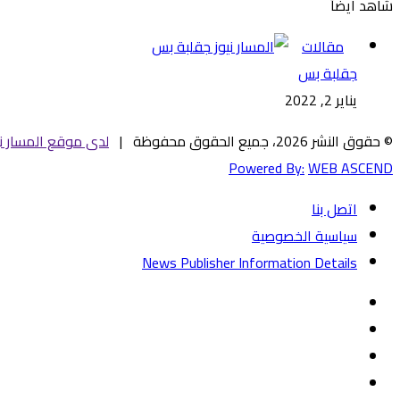
شاهد أيضاً
إغلاق
مقالات
جقلبة بس
يناير 2, 2022
© حقوق النشر 2026، جميع الحقوق محفوظة |
لدى موقع المسار ني
Powered By:
WEB ASCEND
اتصل بنا
سياسية الخصوصية
News Publisher Information Details
فيسبوك
تويتر
يوتيوب
‏Google