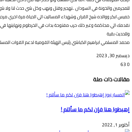
للمجرمين والخونة في السودان ..تهجير وقتل ونهب وكل شي حدث لنا ولا شي نخ
خميس ابكر ووالده شيخ القران وشهداء المساليت الي الحياة مرة اخري مرحبا
نقدمك الي محاكمة وغير ذلك حرب مفتوحة بدات في الخرطوم ونهايتها في ا
وللحديث بقية
محمد المسلمي ابراهيم الكباشي رئيس الهيئة القومية لدعم القوات المسل
ديسمبر 30, 2023
63
0
تويتر
ڤايبر
طباعة
تيلقرام
ماسنجر
ماسنجر
واتساب
فيسبوك
مشاركة
مقالات ذات صلة
عبر
البريد
إهبطوا هنا فإن لكم ما سألتم !
أكتوبر 1, 2022