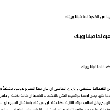
 من الكعبة لما قبلنا رويتك
ة لما قبلنا رويتك
ن الانحطاط الحقيقي والتردي العالمي ان كان هذا المجرم موجود حقيقةً وو
الدنيا كلها ومن ابسط جرائمهم القتل بالاغتصاب للضحية ان كانت طفلة او طف
لتهجير وكل اساليب جرائم النازية مضاعفة ..ان من قام باستقبال المجرم او
المشرفة لما غير من واقعنا تجاهه شي لم يتبقي لنا شي حتي نقبله في الواق