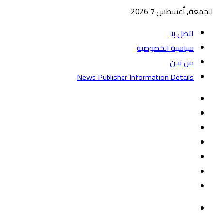
الجمعة, أغسطس 7 2026
اتصل بنا
سياسية الخصوصية
من نحن
News Publisher Information Details
واتساب
TikTok
تيلقرام
‏Google
Play
يوتيوب
تويتر
فيسبوك
القائمة