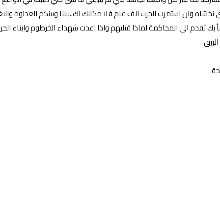
شاه وان استمرت الحرب الف عام فلا مكانك لك..بيننا وبينكم العداوة والبغض
ً بك تقدم الي المحاكمة لماذا قتلتهم واذا اعدت شهداء الخرطوم وابناء الحر
لزرق
حة