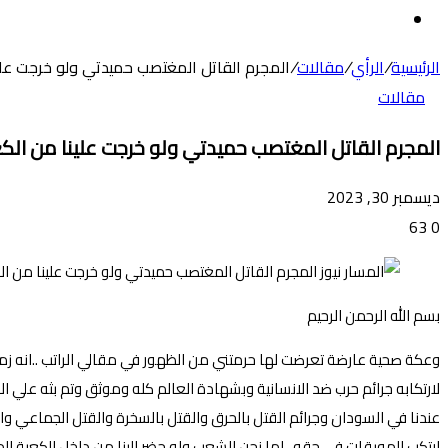
عن
الوضع
المظلم
الرئيسية
/
الرأي
/
مقالات
/
المجرم القاتل المغتصب حميدتي ولو خرجت علينا
مقالات
المجرم القاتل المغتصب حميدتي ولو خرجت علينا من الكعب
ديسمبر 30, 2023
63
0
بسم الله الرحمن الرحيم
وعكة صحية عارضة تعرضت لها حرمتني من الظهور في مقالي الراتب ..انه زم
لارتكابه جرائم حرب ضد الانسانية وبشهادة العالم كله وموثق وتم بثه علي 
عندنا في السودان وجرائم القتل بالحرق والقتل بالسخرة والقتل الجماعي وا
ارتكب الموبقات في حقه ..اما نحن الشعب ولو حضر الينا من داخل الكعبة 