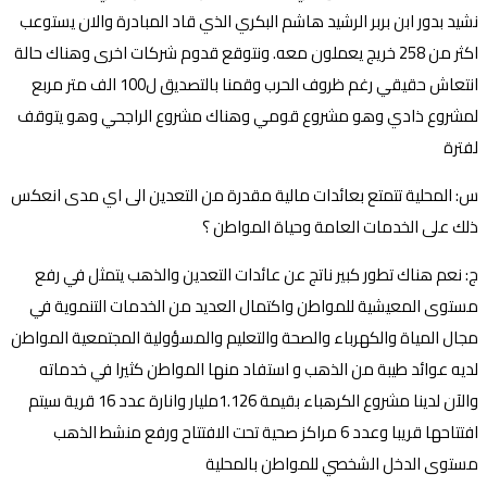
نشيد بدور ابن بربر الرشيد هاشم البكري الذي قاد المبادرة والان يستوعب
اكثر من 258 خريج يعملون معه. ونتوقع قدوم شركات اخرى وهناك حالة
انتعاش حقيقي رغم ظروف الحرب وقمنا بالتصديق ل100 الف متر مربع
لمشروع ذادي وهو مشروع قومي وهناك مشروع الراجحي وهو يتوقف
لفترة
س: المحلية تتمتع بعائدات مالية مقدرة من التعدين الى اي مدى انعكس
ذلك على الخدمات العامة وحياة المواطن ؟
ج: نعم هناك تطور كبير ناتج عن عائدات التعدين والذهب يتمثل في رفع
مستوى المعيشية للمواطن واكتمال العديد من الخدمات التنموية في
مجال المياة والكهرباء والصحة والتعليم والمسؤولية المجتمعية المواطن
لديه عوائد طيبة من الذهب و استفاد منها المواطن كثيرا في خدماته
والآن لدينا مشروع الكرهباء بقيمة 1.126مليار وانارة عدد 16 قرية سيتم
افتتاحها قريبا وعدد 6 مراكز صحية تحت الافتتاح ورفع منشط الذهب
مستوى الدخل الشخصي للمواطن بالمحلية