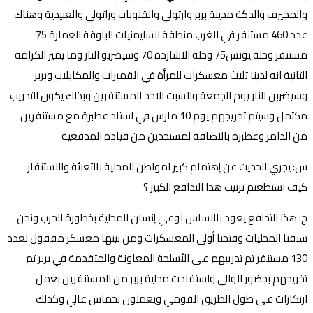
والمخيرف والدكة مدينة بربر وارتولي والقلوباب وراتولي والعبيدية وهناك
عدد 460 مستنفر في الغرب منطقة السليمنيات الباوقة العمارة 75
مستنفر وحلة يونس75 وحلة الاشاردة 70 وسيضربو النار وما يميز الكرامة
الثانية انه لدينا ثلاث معسكرات للمرأة في القمبرات والمكايلاب وبربر
وسيضربن النار يوم الجمعة والسبت الاحد المستنفرين وبذلك يكون التدريب
مكتمل وسيتم تخريجهم يوم 10 مارس في استاد عطبرة مع مستنفرين
من الدامر وعطبرة بالاضافة لمستجدين من قيادة المدفعية
س: يجري الحديث عن إهتمام كبير لمواطن المحلية بالتعبئة والاستنفار
كيف استطعتم ترتيب هذا التدافع الكبير ؟
ج: هذا التدافع يعود بالاساس لوعي إنسان المحلية بخطورة الحرب ونحن
سبقنا المحليات وفتحنا أولى المعسكرات ومن بينها معسكر مقفول لعدد
130 مستنفر تم تدريبهم على الأسلحة المعاونة والمتقدمة في بربر تم
تخريجهم بحضور الوالي واستفادت محلية بربر من المستنفرين بعمل
ارتكازات على طول الطريق القومي ويعملون بحماس عالي وكذلك