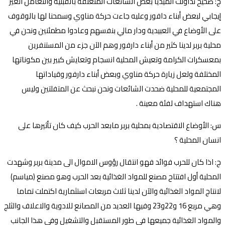
ج: صحيح تداولت الميديا بعض الشائعات المتعلقة بالقبلية والتعامل الغير
إيجابي لبعض أبناء دافور وعليه جاءت حركة مناوي وسمحنا لها بالوقوف
على الأوضاع في العبيدية ودار مالي بنفسهم وعادوا مطمئنين ونحن في
محلية بربر لدينا كثير من أبناء دارفور وهم الآن جزء من المستنفرين
بمعسكرات الكرامة وتعيش المحلية انسجام وتعايش كبير بين مكوناتها
المختلفة ولعل زيارة حركة مناوي وبعض أبناء دارفور وقياداتها
المجتمعية للمحلية ضحدت الشائعات ونحن نبحث عن المتفلتين وليس
هناك استهداف لفئة معينة .
س: الأوضاع الاقتصادية بمحلية بربر مابعد الحرب كيف كان تأثيرها على
انسان المحلية ؟
ج: اذا كان للحرب فوائد فهو انتقال رؤوس الاموال الى مدينة بربر وشهدت
المحلية أول افتتاح مصنع للمواد الغذائية بعد الحرب وهو مصنع (مياسم)
لانتاج المواد الغذائية والآن لدينا ثلاث مربعات استثمارية اكتملت تماما
وهي مربع 16 و22و23 وفيها العديد من المصانع للادوية والاعلاف والثلج
والمواد الغذائية جميعها في طور المستقبل والتشغيل وفي هذا الجانب