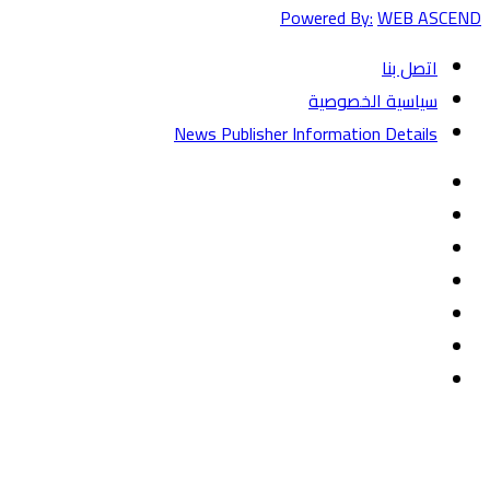
Powered By:
WEB ASCEND
اتصل بنا
سياسية الخصوصية
News Publisher Information Details
فيسبوك
تويتر
يوتيوب
‏Google
Play
تيلقرام
TikTok
واتساب
زر
تويتر
تيلقرام
ماسنجر
ماسنجر
واتساب
فيسبوك
الذهاب