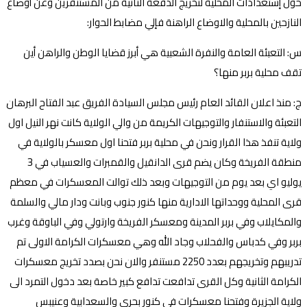
حول إستعدادات المحلية لتخريج الدفعة الثانية من المستنفرين وعن أوضاع
النازحين بالمحلية والاوضاع الراهنة فإلي مضابط الحوار:
س: التعبئة العامة والنفرة الشعبية هي أبرز قضايا الوطن والراهن أين
تقف محلية بربر منها؟
ج: منذ اعلان القائد العام رئيس مجلس السيادة الفريق عبد الفتاح البرهان
التعبئة والاستنفار والتوجيهات الكريمة من والي الولاية كانت نهر النيل اول
ولاية تنفذ هذا القرار ونحن في محلية بربر فتحنا اول معسكر بالولاية في
منطقة الفريخة وكان يضم قرى الدانقيل والقمبرات والعسياب في 3
يوليو اي بعد يوم من التوجيهات وبعد ذلك توالت المعسكرات في معظم
قرى المحلية ووحداتها الادارية منها كنور جنوب وبانت ودار مالي والسلمة
والمكايلاب وفي بربر المدينة ومعسكر الفريخة وارتولي وفي الباوقة وغرب
بربر وفي كدباس والفحلاب وجاد الله وهي معسكرات الكرامة الاولى تم
تدريبهم وتخريجهم بعدد 2250 مستنفر والان نحن بصدد تخريج معسكرات
الكرامة الثانية وكل القرى تدافعت تدافع كبير خاصة بعد دخول التمرد الى
ولاية الجزيرة وفتحنا معسكرات في كنور بحري والسعدابية وعنيبس