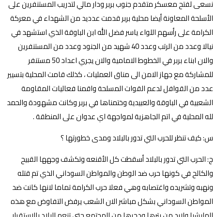
نسعى لفتح معسكر متقدم جنوب بربر ودار مالي لتدريب المستنفرين على
الأسلحة المعاونة أيضا محلية بربر قدمت عدديد من الشهداء في معركة
الكرامة على رأسهم اللواء ياسر فضل الله ابن الباوقة الذي استشهد في
نيالا وعدد من الرتب وعدد 40 شهيد من الجنود وعدد من المستنفرين
والان ابناء بربر في الخطوط الامامية والان يجري اعداد 50 مستنفر
للمشاركة مع جهاز الامن الى مناق العمليات ، كذلك قامت المحلية بتسيير
عدد من القوافل لدعم القوات المسلحة واقمنا فعاليات المقاومة
الشعبية في الباوقة والعبيدية وختمناها في بربر وكانت مشهودة والحمد
لله المحلية في اتم الجاهزية لمواجهة اي عدوان على المنطقة .
س: كيف تنظر للحرب التي تدور بالبلاد ومدى خطورتها ؟
ج: الحرب التي تدور بالبلاد أسقطت كل الأقنعه وتكشف وجهها القبيح
والكالح في كونها حرب ضد الوطن والمواطن السوداني الذي تم قتله
ونهبه وتشريده واغتصابه وهي فعلا حرب الكرامة تماما لانها كانت ضد
المواطن السوداني بشكل مباشر الان الشعب يرفض التفاوض مع هذه
المليشيا ولابد من بترها ودحرها من المجتمع حتى تنعم البلاد بالاستقرار