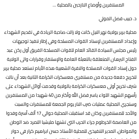
د. حبيب فضل المولي
محلية بربر بولاية نهر النيل كانت ولا زالت صاحبة الريادة في تقديم الشهداء
وإعداد المستنفرين لإسناد القوات المسلحة وفي إطار تنفيذ توجيهات
رئيس مجلس السيادة القائد العام للقوات المسلحة الفريق أول ركن عبد
الفتاح البرهان المتعلقة بالتعبئة العامة والإستنفار وقرارات والى الولاية
حول إسناد القوات المسلحة والنفرة الشعبية هذه الأيام تستعد محلية بربر
لتخريج دفعة جديدة من مستنفري معسكرات الكرامة الثانية بعد أن نالت
شرف تخريج أولى معسكرات الكرامة بالولاية وقدمت أوائل الشهداء على
رأسهم الشهيد اللواء ياسر فضل الله وأكثر من 40 شهيدا من المستنفرين
وستجري المحلية عمليات ضرب النار يوم الجمعة للمستنفرات والسبت
والأحد للمستنفرين وكان قد استقبلت المحلية حوالي 17 ألف أسرة وفدوا
من العاصمة الخرطوم جراء الحرب التي تشنها مليشيا التمرد ضد الوطن
والمواطن، المدير التنفيذي للمحلية الأستاذ حسن ابراهيم كرار في حوار