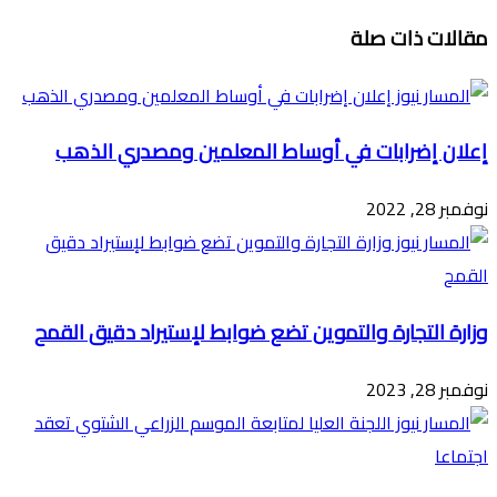
تويتر
ڤايبر
طباعة
تيلقرام
ماسنجر
ماسنجر
واتساب
فيسبوك
مشاركة
مقالات ذات صلة
عبر
البريد
إعلان إضرابات في أوساط المعلمين ومصدري الذهب
نوفمبر 28, 2022
وزارة التجارة والتموين تضع ضوابط لإستيراد دقيق القمح
نوفمبر 28, 2023