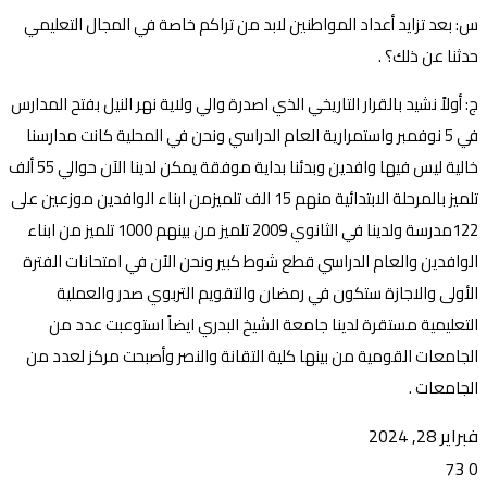
س: بعد تزايد أعداد المواطنين لابد من تراكم خاصة في المجال التعليمي
حدثنا عن ذلك؟ .
ج: أولاً نشيد بالقرار التاريخي الذي اصدرة والي ولاية نهر النيل بفتح المدارس
في 5 نوفمبر واستمرارية العام الدراسي ونحن في المحلية كانت مدارسنا
خالية ليس فيها وافدين وبدئنا بداية موفقة يمكن لدينا الآن حوالي 55 ألف
تلميز بالمرحلة الابتدائية منهم 15 الف تلميزمن ابناء الوافدين موزعين على
122مدرسة ولدينا في الثانوي 2009 تلميز من بينهم 1000 تلميز من ابناء
الوافدين والعام الدراسي قطع شوط كبير ونحن الآن في امتحانات الفترة
الأولى والاجازة ستكون في رمضان والتقويم التربوي صدر والعملية
التعليمية مستقرة لدينا جامعة الشيخ البدري ايضاً استوعبت عدد من
الجامعات القومية من بينها كلية التقانة والنصر وأصبحت مركز لعدد من
الجامعات .
فبراير 28, 2024
73
0