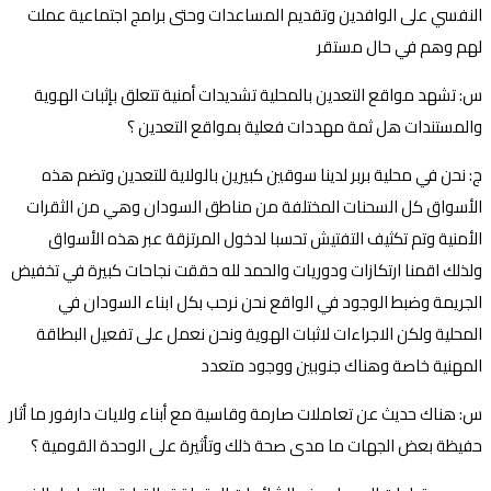
النفسي على الوافدين وتقديم المساعدات وحتى برامج اجتماعية عملت
لهم وهم في حال مستقر
س: تشهد مواقع التعدين بالمحلية تشديدات أمنية تتعلق بإثبات الهوية
والمستندات هل ثمة مهددات فعلية بمواقع التعدين ؟
ج: نحن في محلية بربر لدينا سوقين كبيرين بالولاية للتعدين وتضم هذه
الأسواق كل السحنات المختلفة من مناطق السودان وهي من الثقرات
الأمنية وتم تكثيف التفتيش تحسبا لدخول المرتزقة عبر هذه الأسواق
ولذلك اقمنا ارتكازات ودوريات والحمد لله حققت نجاحات كبيرة في تخفيض
الجريمة وضبط الوجود في الواقع نحن نرحب بكل ابناء السودان في
المحلية ولكن الاجراءات لاثبات الهوية ونحن نعمل على تفعيل البطاقة
المهنية خاصة وهناك جنوبين ووجود متعدد
س: هناك حديث عن تعاملات صارمة وقاسية مع أبناء ولايات دارفور ما أثار
حفيظة بعض الجهات ما مدى صحة ذلك وتأثيرة على الوحدة القومية ؟