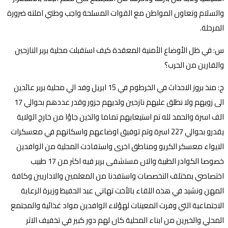
والسلام وتعاون المواطن مع القوات المسلحة واجب وطني املته ضرورة
المرحلة.
س: في ظل الأوضاع الأمنية المعقدة كيف استقبلت محلية بربر النازحين
والفارين من الحرب؟
ج: منذ بروز الاحداث في الخرطوم في 15 ابريل وفد الي محلية بربر عائدين
الى زويهم ولا نطلق عليهم نازحين ولديهم جزور وقدر عددهم بحوالي 17
الف اسرة والحمد لله تم استيعابهم تماما والذين جاؤا من خارج الولاية
يقدرو بحوالي 227 اسرة وتم توفيق اوضاعهم واسكانهم في معسكرات
الايواء معسكر الكريو ومناطق اخرى واستفادت المحلية من الوافدين
خصوصا الكوادر الطبية والان مستشفى بربر فيه اكثر من 17 طبيب
اختصاصي بمختلف التخصصات واستفدنا من المعلمين والاداريين وكافة
المهن ونشيد في هذه اللقاء بالأخت تهاني عبد الحفيظ وزيرة الرعاية
الاجتماعية التي وفرت المعينات لهؤلاء الوافدين مواد غذائية والمجتمع
المحلي والخيرين من ابناء المحلية كان لهم دور كبير في تخفيف الاثر