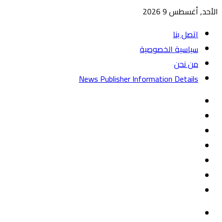
الأحد, أغسطس 9 2026
اتصل بنا
سياسية الخصوصية
من نحن
News Publisher Information Details
واتساب
TikTok
تيلقرام
‏Google
Play
يوتيوب
تويتر
فيسبوك
القائمة