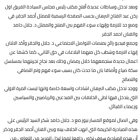
وبعد تدخل وساطات عديدة أفلح مكتب رئيس مجلس السيادة الفريق اول
ركن عبد الفتاح البرهان بحسب الصفحة الرسمية للممثل أحمد الجقر، في
وضع حد للازمة وإنهاء سوء الفهم بين المنتج والممثل د. جلال حامد
والفنان احمد الجقر
وجمع فيديو رائج بمنصات التواصل الاجتماعي د. جلال والجقر وأكد الاثنان
إنهاء الازمة وشطب كل منهما البلاغات في حق الثاني، كما كشفا عن
اعمال جديدة ستجمعهما خلال رمضان وذلك بعد نجاح تجربتهما بمسلسل
سكة ضياع وأضافا بان ما حدث كان بسبب سوء فهم وتم التصافي
والتصالح
ووجد تدخل مكتب البرهان اشادات واسعة خاصة وانها ليست المرة الاولي
التي يتدخل فيها لطي الخلافات بين المبدعين والرياضيين والسياسين
وزعماء القبائل.
وفي اتصال لموقع المسار نيوز مع د. جلال حامد شكر السيد الرئيس علي
هذه المبادرة الكريمة التي انهت الخلاف بينه وبين الفنان أحمد الجقر وذكر
أن هذه المبادرة سوف تكون دافعا لهما لبذل المزيد من التعاون من