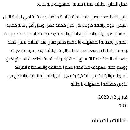
عمل اللجان الولائية لتعزيز حماية المستهلك بالولايات.
وفي ذات الصدد وصل وفد اللجنة برئاسة د نصر الدين شلقامي لولاية النيل
الابيض اليوم يرافقه مولانا بدر الدين محمد فضل وكيل أعلى نيابة حماية
المستهلك والبيئة والصحة العامة والرائد شرطة محمد احمد محمد مباحث
التموين وحماية المستهلك والدكتور هيثم حسن عبد السلام مقرر اللجنة
،وعقد اجتماعا موسعا ضم اعضاء اللجنة الولائية اوضح فيه مرجعيات
واهداف اللجنة داعيًا للتنسيق المشترك والاستجابة لتطلعات المستهلكين
ووضع خطة تستهدف مكافحة السلع المخالفة والاستخدام المرشد
للمبيدات والرقابة علي الاغذية وتفعيل الاجراءات القانونية والاسراع في
تكوين محكمة المستهلك بالولاية.
فبراير 12, 2023
93
0
تويتر
ڤايبر
طباعة
تيلقرام
ماسنجر
ماسنجر
واتساب
فيسبوك
مشاركة
مقالات ذات صلة
عبر