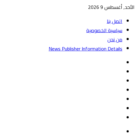
الأحد, أغسطس 9 2026
اتصل بنا
سياسية الخصوصية
من نحن
News Publisher Information Details
واتساب
TikTok
تيلقرام
‏Google
Play
يوتيوب
تويتر
فيسبوك
القائمة