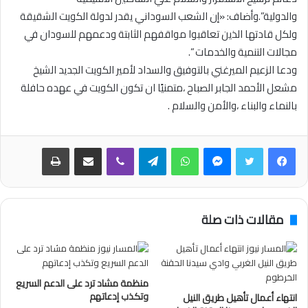
والدولية”.وأضاف: «إن الشعب السوداني يقدر لدولة الكويت الشقيقة
ولكل قادتها الذين تعاقبوا مواقفهم الثابتة ودعمهم للسودان في
مجالات التنمية والخدمات “.
ودعا الزعيم الميرغني بالتوفيق والسداد لأمير الكويت الجديد الشيخ
مشعل الأحمد الجابر الصباح ،متمنيًا ان تكون الكويت في عهده حافلة
بالنماء والبناء ،والأمن والسلام .
فيسبوك
تويتر
ماسنجر
واتساب
تيلقرام
ڤايبر
مشاركة عبر البريد
طباعة
مقالات ذات صلة
منظمة مشاد ترد على الدعم السريع
وتكذب إدعاتهم
انتهاء أعمال تأهيل طريق النيل