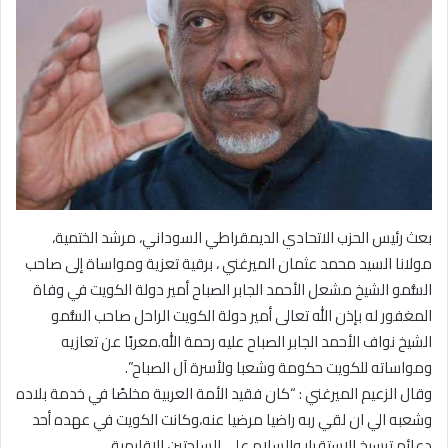
بعث رئيس الحزب الاتحادي الديمقراطي السوداني، مرشد الختمية،
مولانا السيد محمد عثمان الميرغني ، برقية تعزية ومواساة إلى صاحب
السُّمو الشيخ مشعل الأحمد الجابر الصباح أمير دولة الكويت في وفاة
المغفور له بإذن الله تعالى أمير دولة الكويت الراحل صاحب السُّمو
الشيخ نواف الأحمد الجابر الصباح عليه رحمة الله.معربًا عن تعازيه
ومواساته للكويت حكومة وشعبا ولأسرة آل الصباح”.
وقال الزعيم الميرغني : “كان فقيد الأمة العربية مخلصًا في خدمة بلاده
وشعبه الي ان لقي ربه راضيا مرضيا عنه،وكانت الكويت في عهده أحد
دعائم ترسيخ الاستقرار والسلام علي الساحتين الاقليمية