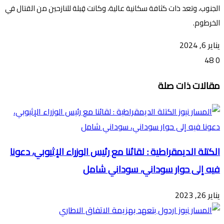
الجنوب، وتعد ذات كثافة سكانية عالية، وكانت قِبلة للنازحين من القتال في
الخرطوم.
يناير 6, 2024
48
0
تويتر
ڤايبر
طباعة
تيلقرام
ماسنجر
ماسنجر
واتساب
فيسبوك
مشاركة
مقالات ذات صلة
عبر
البريد
الكتلة الديمقراطية : لقائنا مع رئيس الوزراء الإثيوبي، دعونا
فيه إلى حوار سوداني، سوداني شامل
يناير 26, 2023