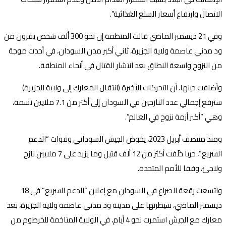
الاتصال وارتفاع أسعار السلع الغذائية”.
وفي 21 ديسمبر الماضي قالت المنظمة إن نحو 300 ألف شخص يفرون من
ود مدني عاصمة ولاية الجزيرة، ثاني أكبر مدن السودان، في أحدث موجة
من النزوح واسعة النطاق بعد انتشار القتال في أنحاء المنطقة.
وأضافت حينها، أن التحركات الأخيرة (انتقال المعارك إلى ولاية الجزيرة)
سترفع إجمالي عدد النازحين في السودان إلى أكثر من 7.1 ملايين نسمة،
وهي “أكبر أزمة نزوح في العالم”.
ومنذ منتصف أبريل 2023، يخوض الجيش السوداني وقوات “الدعم
السريع”، حربا خلّفت أكثر من 12 ألف قتيل وما يزيد على 7 ملايين نازح
ولاجئ، وفقا للأمم المتحدة.
واتسعت رقعة الصراع في السودان مع إعلان “الدعم السريع” في 18
ديسمبر الماضي، سيطرتها على مدينة ود مدني عاصمة ولاية الجزيرة، بعد
معارك مع الجيش استمرت نحو 4 أيام، في الولاية المتاخمة للخرطوم من