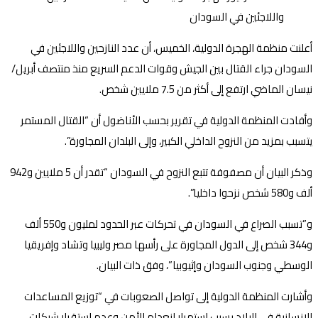
أعلنت منظمة الهجرة الدولية، الخميس، أن عدد النازحين واللاجئين في
السودان جراء القتال بين الجيش وقوات الدعم السريع منذ منتصف أبريل/
نيسان الماضي ارتفع إلى أكثر من 7.5 ملايين شخص.
وأفادت المنظمة الدولية في تقرير بحسب الأناضول أن “القتال المستمر
يتسبب بمزيد من النزوح الداخلي الكبير، وإلى البلدان المجاورة”.
وذكر البيان أن مصفوفة تتبع النزوح في السودان “تقدر أن 5 ملايين و942
ألف و580 شخص نزحوا داخليا”.
و”تسبب الصراع في السودان في تحركات عبر الحدود لمليون و550 ألف
و344 شخص إلى الدول المجاورة على رأسها مصر وليبيا وتشاد وإفريقيا
الوسطي وجنوب السودان وإثيوبيا”، وفق ذات البيان.
وأشارت المنظمة الدولية إلى تواصل الصعوبات في “توزيع المساعدات
الإنسانية في البلاد بسبب استمرار انعدام الأمن وعدم استقرار شبكات