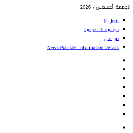
الجمعة, أغسطس 7 2026
اتصل بنا
سياسية الخصوصية
من نحن
News Publisher Information Details
واتساب
TikTok
تيلقرام
‏Google
Play
يوتيوب
تويتر
فيسبوك
القائمة