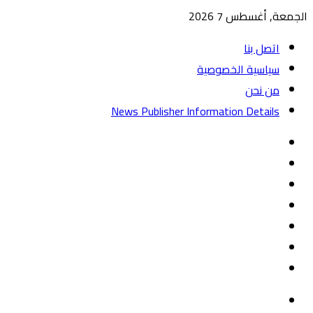
الجمعة, أغسطس 7 2026
اتصل بنا
سياسية الخصوصية
من نحن
News Publisher Information Details
واتساب
TikTok
تيلقرام
‏Google
Play
يوتيوب
تويتر
فيسبوك
القائمة