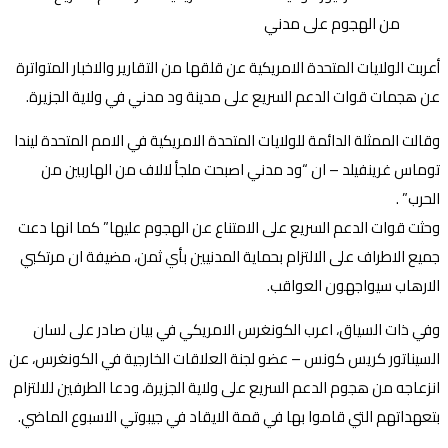
أعربت الولايات المتحدة الامريكية عن قلقها من التقارير والاخبار المتواترة
عن هجمات قوات الدعم السريع على مدينة ود مدني في ولاية الجزيرة.
وقالت الممثلة الدائمة للولايات المتحدة الامريكية في الامم المتحدة ليندا
توماس غرينفيلد – ان “ود مدني اصبحت ملجأ لالاف من الهاربين من
الحرب” .
وحثت قوات الدعم السريع على الامتناع عن الهجوم عليها” كما انها دعت
جميع الاطراف على الالتزام بحماية المدنيين بأي ثمن، مضيفة ان مرتكبي
الارهاب سيواجهون العواقب.
وفي ذات السياق، اعرب الكونغرس الامريكي في بيان صادر على لسان
السيناتور كريس كونس – عضو لجنة العلاقات الخارجية في الكونغرس، عن
انزعاجه من هجوم الدعم السريع على ولاية الجزيرة، ودعا الطرفين للالتزام
بتعهداتهم التي قاموا بها في قمة الايقاد في جيبوتي الاسبوع الماضي.