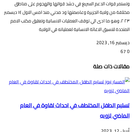
وتستمر قوات الدعم السريع في حشد قواتها والهجوم على مناطق
مختلفة من ولاية الجزيرة وعاصمتها ود مدني منذ امس الاول ١٤ ديسمبر
٢٠٢٣، وهو ما ادى الي توقف العمليات الانسانية وتعليق مكتب الامم
المتحدة لتنسيق الاغاثة الانسانية لعملياته في الولاية
ديسمبر 16, 2023
67
0
تويتر
ڤايبر
طباعة
تيلقرام
ماسنجر
ماسنجر
واتساب
فيسبوك
مشاركة
مقالات ذات صلة
عبر
البريد
تسليم الطفل المختطف في احداث لقاوة في العام
الماضي لزويه
أبريل 12, 2023