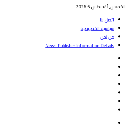
الخميس, أغسطس 6 2026
اتصل بنا
سياسية الخصوصية
من نحن
News Publisher Information Details
واتساب
TikTok
تيلقرام
‏Google
Play
يوتيوب
تويتر
فيسبوك
القائمة