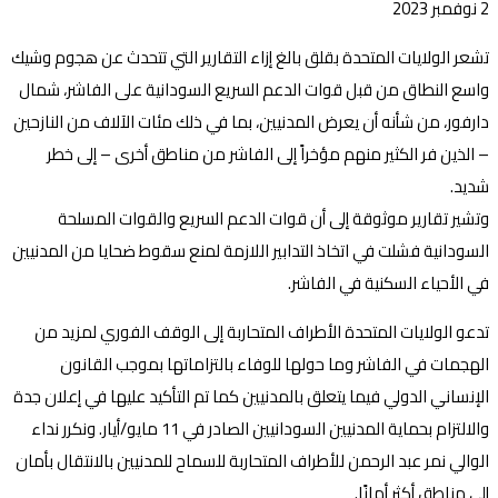
2 نوفمبر 2023
تشعر الولايات المتحدة بقلق بالغ إزاء التقارير التي تتحدث عن هجوم وشيك
واسع النطاق من قبل قوات الدعم السريع السودانية على الفاشر، شمال
دارفور، من شأنه أن يعرض المدنيين، بما في ذلك مئات الآلاف من النازحين
– الذين فر الكثير منهم مؤخراً إلى الفاشر من مناطق أخرى – إلى خطر
شديد.
وتشير تقارير موثوقة إلى أن قوات الدعم السريع والقوات المسلحة
السودانية فشلت في اتخاذ التدابير اللازمة لمنع سقوط ضحايا من المدنيين
في الأحياء السكنية في الفاشر.
تدعو الولايات المتحدة الأطراف المتحاربة إلى الوقف الفوري لمزيد من
الهجمات في الفاشر وما حولها للوفاء بالتزاماتها بموجب القانون
الإنساني الدولي فيما يتعلق بالمدنيين كما تم التأكيد عليها في إعلان جدة
والالتزام بحماية المدنيين السودانيين الصادر في 11 مايو/أيار. ونكرر نداء
الوالي نمر عبد الرحمن للأطراف المتحاربة للسماح للمدنيين بالانتقال بأمان
إلى مناطق أكثر أمانًا.