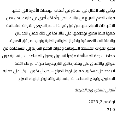
ويأتي تزايد القتال في الفاشر في أعقاب الهجمات الأخيرة التي شنتها
قوات الدعم السريع في نيالا وزالنجي وأماكن أخرى في دارفور. نحن ندين
الانتهاكات المبلغ عنها من قبل قوات الدعم السريع والقوات المتحالفة
معها فيما يتعلق بهجومها على نيالا، بما في ذلك مقتل المدنيين
والاعتقالات التعسفية واحتجاز الطواقم الطبية ونهب المرافق الصحية.
ندعو القوات المسلحة السودانية وقوات الدعم السريع إلى الاستفادة من
محادثات جدة المستأنفة مؤخراً لتسهيل وصول المساعدات الإنسانية دون
عوائق والاتفاق على وقف إطلاق النار وغيرها من تدابير بناء الثقة.
لا يوجد حل عسكري مقبول لهذا الصراع – يجب أن يكون التركيز على حماية
المدنيين، وتوفير المساعدات الإنسانية، والتفاوض لإنهاء الصراع.
أنتوني بلينكن، وزير الخارجية
نوفمبر 2, 2023
71
0