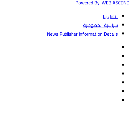
Powered By:
WEB ASCEND
اتصل بنا
سياسية الخصوصية
News Publisher Information Details
فيسبوك
تويتر
يوتيوب
‏Google
Play
تيلقرام
TikTok
واتساب
زر
تويتر
تيلقرام
ماسنجر
ماسنجر
واتساب
فيسبوك
الذهاب
إلى