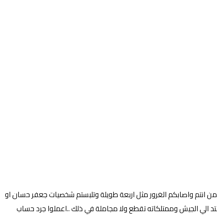
 انتم واصابكم الغرور مثل اربعة طويلة وتلبستم شخصيات جعفر حسان او
د الي الجيش وممتلكاته تقطع ولا مجاملة في ذلك ..اعملوا جرد حساب