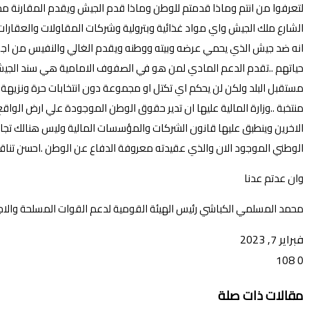
لتعرفوا من انتم وماذا قدمتم للوطن وماذا قدم الجيش ويقدم المقارنة مم
الشارع ملك الجيش واي مواد غذائية وبترولية وشركات المقاولات والعقارا
انه ضد جيش الذي يحمي عرضه وبيته ووطنه ويقدم الغالي والنفيس من اجل
حياتهم ..تقدم الدعم المادي لمن هو في الصفوف الامامية هي سند الجيش
مستقبل البلد ولكن لن يحكم اي تكتل او مجموعة دون انتخابات حرة ونزيهة
منتخبة ..وزارة المالية عليها ان تدير حقوق الوطن الموجودة علي ارض الوا
الاخرين وينطبق عليها قانون الشركات والمؤسسات المالية وليس هنالك ت
الوطني الموجود الان والذي عقيدته معروفة الدفاع عن الوطن .احسن تناق
وان عدتم عدنا
محمد المسلمي الكباشي رئيس الهيئة القومية لدعم القوات المسلحة والاج
فبراير 7, 2023
108
0
تويتر
ڤايبر
طباعة
تيلقرام
ماسنجر
ماسنجر
واتساب
فيسبوك
مشاركة
مقالات ذات صلة
عبر