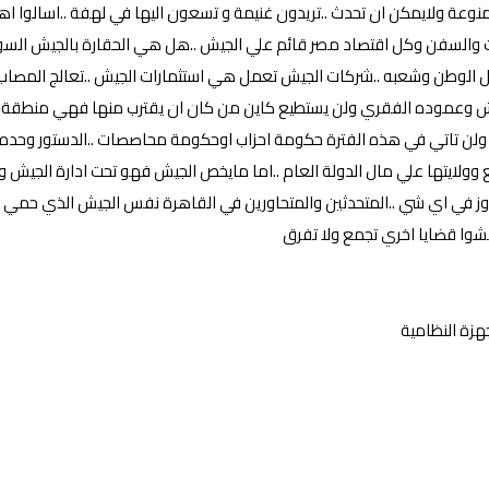
نوعة ولايمكن ان تحدث ..تريدون غنيمة و تسعون اليها في لهفة ..اسالوا 
ت والسفن وكل اقتصاد مصر قائم علي الجيش ..هل هي الحقارة بالجيش السودا
 الوطن وشعبه ..شركات الجيش تعمل هي استثمارات الجيش ..تعالج المصاب 
 وعموده الفقري ولن يستطيع كاين من كان ان يقترب منها فهي منطقة عسك
 ولن تاتي في هذه الفترة حكومة احزاب اوحكومة محاصصات ..الدستور وحده ه
قع وولايتها علي مال الدولة العام ..اما مايخص الجيش فهو تحت ادارة الجي
جاوز في اي شي ..المتحدثين والمتحاورين في القاهرة نفس الجيش الذي حم
شوا قضايا اخري تجمع ولا تفرق
هزة النظامية