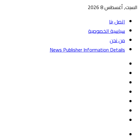
السبت, أغسطس 8 2026
اتصل بنا
سياسية الخصوصية
من نحن
News Publisher Information Details
واتساب
TikTok
تيلقرام
‏Google
Play
يوتيوب
تويتر
فيسبوك
القائمة