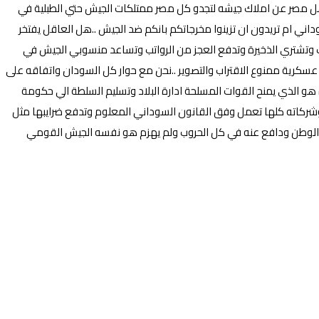
اهل مصر عن املاك جيشه لتجدو كل مصر ممتلكات الجيش حتي الطبلية في
ني ام تريدون ان تزينوا مخرجاتكم بانكم ضد الجيش ..هل العاقل يفتخر
وتشتري الذخيرة وتدفع العجز من الرواتب وتساعد منسوبي الجيش في
رية ممنوع الاقتراب والتصوير ..نحن مع حوار كل السودان واتفاقه على
و الذي يمنح القوات المسلحة ادارة البلاد وتسليم السلطة الي حكومة
ش وشركاته كلها تعمل وفق القانون السوداني المعلوم وتدفع ضرايبها مثل
ي الوطن ودافع عنه في كل الحروب ولم يهزم هو نفسه الجيش القومي