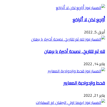
البريد
أُرَاجِع لكن لا أَتَراجَع
أبريل 5, 2022
لله ثم للتاريخ.. نصيحة أخيرة يا برهان
يناير 14, 2022
قحط وازدواجية المعايير
يناير 21, 2022