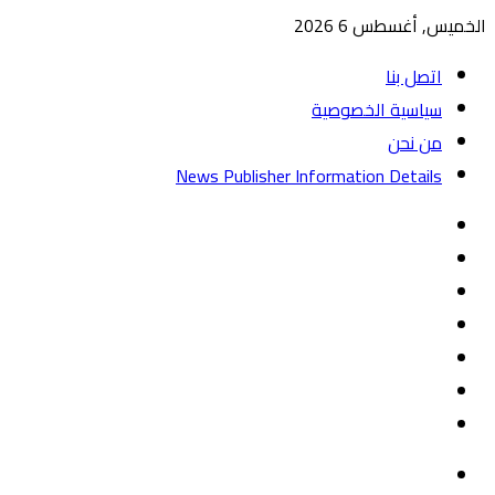
الخميس, أغسطس 6 2026
اتصل بنا
سياسية الخصوصية
من نحن
News Publisher Information Details
واتساب
TikTok
تيلقرام
‏Google
Play
يوتيوب
تويتر
فيسبوك
القائمة