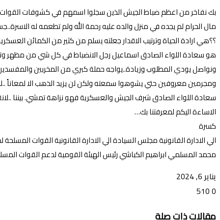
بك نفاخر من اعظم ضباط الجيش الذين سجلوا اسمهم في كشوفات القوات المس
مال الحرام لم يجده في منزل والده عليه رحمة الله ولم تطعمه له الاسرة.
؟؟هي ارادة الحياة وترتيب الاقدار جعلته يسلم من كثير من الكمائن العسكر
هو سعادة اللواء الصادق اسماعيل رجل الانضباط في كل شي من مظهر وتعل
ونواصل يودي المطلوب وزيادة..يواجه حملة كبري من المخربين والمفسدين 
ومجرمين معروفين حتي يشوهوا سمعته ولكن لن يزيد الذهب الا لمعاناً ..لا 
سعادة اللواء الصادق شرف الجيش والعسكرية فهو نزاهة تمشي. بيننا ..لانق
الاساءة اليكم لمعرفتنا بك…
كسرة
الي الادارة القانونية مجلس السيادة الي الادارة القانونية القوات المسلحة 
محمد المسلمي ابراهيم الكباشي رئيس الهيئة القومية لدعم القوات المسل
يناير 6, 2024
510
0
تويتر
ڤايبر
طباعة
تيلقرام
ماسنجر
ماسنجر
واتساب
فيسبوك
مشاركة
مقالات ذات صلة