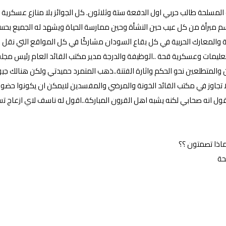
لحة طالب حربي اول الدفعة ستة وثلاثون. كل الجوائز بلا منازع عسكرية ا
.جسم مبرأة من كل عيب حين النشأة وحين ممارسة الحياة ويشهد له الجميع بح
ية والمعارك الحربية في كل بقاع السودان مشاركًا في كل المواقع التي نقل 
يمات وعسكرية قحة ..الوظيفة والدرجة مدير مكتب القائد العام رئيس مجلس
والمتطلعين نحو الحكم واثارة الفتنة..ذهب المتمرد حميدتي ولكن هنالك ج
تجاوز في مكتب القائد الخونة والمرضي والمفسدين لايمكن ان يكونوا حضور ف
ول انه صحابي لكنه يشبه اهل القرون المباركة..اقول له ناسف لاي ازعاج ت
لماذا تصمتون ؟؟
حة