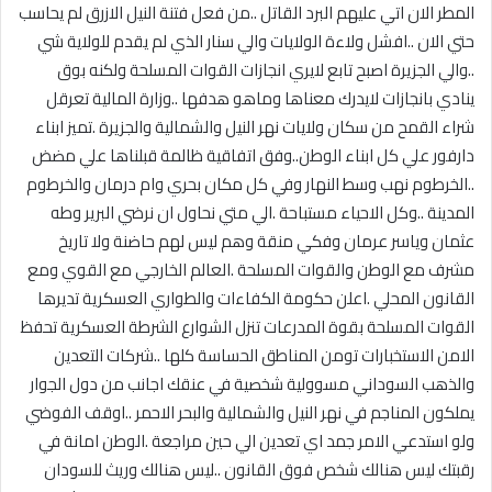
المطر الان اتي عليهم البرد القاتل ..من فعل فتنة النيل الازرق لم يحاسب
حتي الان ..افشل ولاءة الولايات والي سنار الذي لم يقدم للولاية شي
..والي الجزيرة اصبح تابع لايري انجازات القوات المسلحة ولكنه بوق
ينادي بانجازات لايدرك معناها وماهو هدفها ..وزارة المالية تعرقل
شراء القمح من سكان ولايات نهر النيل والشمالية والجزيرة .تميز ابناء
دارفور علي كل ابناء الوطن..وفق اتفاقية ظالمة قبلناها علي مضض
..الخرطوم نهب وسط النهار وفي كل مكان بحري وام درمان والخرطوم
المدينة ..وكل الاحياء مستباحة .الي متي نحاول ان نرضي البرير وطه
عثمان وياسر عرمان وفكي منقة وهم ليس لهم حاضنة ولا تاريخ
مشرف مع الوطن والقوات المسلحة .العالم الخارجي مع القوي ومع
القانون المحلي .اعلن حكومة الكفاءات والطواري العسكرية تديرها
القوات المسلحة بقوة المدرعات تنزل الشوارع الشرطة العسكرية تحفظ
الامن الاستخبارات تومن المناطق الحساسة كلها ..شركات التعدين
والذهب السوداني مسوولية شخصية في عنقك اجانب من دول الجوار
يملكون المناجم في نهر النيل والشمالية والبحر الاحمر ..اوقف الفوضي
ولو استدعي الامر جمد اي تعدين الي حين مراجعة .الوطن امانة في
رقبتك ليس هنالك شخص فوق القانون ..ليس هنالك وريث للسودان