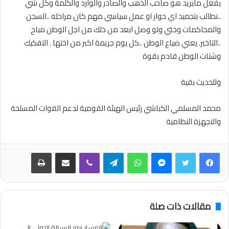
يفعل مايريد هو صاحب الذهب والصادر والوارد والكلمة وكل شي
..نطالب بتجميد اي حوار او عمل سياسي مهم كان مراحله ..السجن
والمحاكمات وحتي ولو وصل ابعد من ذلك من اجل الوطن مباح
..التاخير. يعني ضياع الوطن ..كل يوم جريمة اكبر من اختها . التفكيك
وشتات الوطن قادم بقوة
وللحديث بقية
محمد المسلمي الكباشي رئيس الهيئة القومية لدعم القوات المسلحة
والاجهزة النظامية
فيسبوك
تويتر
ماسنجر
واتساب
تيلقرام
ڤايبر
مشاركة عبر البريد
طباعة
مقالات ذات صلة