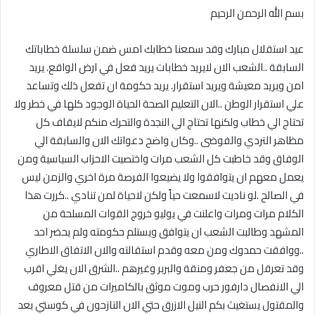
بسم الله الرحمن الرحيم
عيد استقلال مبارك وقد سمعنا خطابك امس ضمن سلسلة خطاباتك
السابقة ..الشعب الان لايريد خطابات يريد فعل في ارض الواقع. يريد
امن ويريد معيشة ويريد استقرار. يريد حكومة ان تفعل ذلك وتساعد
علي استقرار الوطن ..الان التعليم الصحة الحياة الوجود كلها في خطر ولا
تحتاج الي خطاب ولكنها تحتاج الي النجدة والتحرك منكم لايقاف كل
مظاهر التردي والفوضى ..وكان واضح دعواتك الان والسابقة الي
الوفاق وقد خاطبت كل الشعب مرات واختصيت الاحزاب السياسية ومن
يعمل معهم ان يتوافقوا ولا يضيعوا الفرصة مرة اخري والزمن ليس
في الصالح .لو ناديت لاسمعت حياً ولكن لاحياة لمن تنادي ..كررت هذا
الكلام مرات ومرات واعلنت في يوليو خروج القوات المسلحة من
المشهد وطالبت الشعب ان يتوافق ويستلم حكومته ولم يحضر احد
..ووافقت حمدوك ومن معه وقدم استقالته والان الاتفاق الاطاري
وقد تعرقل من جعفر ومنقة والبربر وغيرهم ..الشرق الان يغلي اقرب
الي الانفصال دارفور حرب وموت موثق بالكاميرات من قتل معروف
والمقتول يستغيث بكم النيل الازرق حتي الان النازحون في كوستي بعد