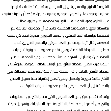
القومية للطرق والجسور قال إن السودان به ثمانية قطاعات تدار بها
عملية الوقوف على الطرق القومية وتشرف عليها، مؤكدا أن الهيئة تشرف
على الطرق وفق المواصفات التي يتم تحديدها عن طريق عطاءات
بواسطة الجهات الحكومية المختصة، واضاف أن حمولات المركبة يتم
تحديدها بواسطة العد الحركي والمسح المروري بصورة تحدد كل حسب
تخصصه، وقال “إننا نهدف من العد الحركي والمسح المروري تحديد
مطلوبات المرحلة القادمة، وهي تقدم معلومات موثوقة لجهات
الاختصاص”، واشار الى استهداف عشر محطات لتجويد الخدمة، تشمل
“سوبا غرب ،الجيلي ،محطة النائق ،جبل أولياء ،ناداك ،القولدير ،هوشيري
،محطة الأبيض ،الدامر واخيرا محطة سنار”، حيث تعتبر هذه المحطات هي
الأكثر كثافة مرورية وتحصيل وهي تعمل إلكترونيا مما يسهل العمل
بالاضافة إلى أن العد الحركي يقدم معلومات لجذب الشركات .
وقد تم تقديم عرض عن العد الحركي الذي يحتاج لكثير من المطلوبات
والتي من أهمها ربط مناطق الانتاج بمناطق الاستهلاك وتسهيل حركة
المرور بصوره تحقق الرضا لدى مستخدمي الطرق وغيرها