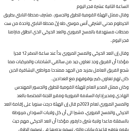
الساعة الثانية عشرة فجر اليوم
وقال ممثل الهيئة القومية للطرق والجسور ، مشرف محطة النابتي بطريق
الخرطوم مدني الشرقي أنس موسي طه إنّ محطة النابتي واحدة من ست
محطات مستهدفة بالمسح المروري والعد الحركي الذي انطلق متزامنا
فجر اليوم..
وقال إن العد الحركي والمسح المروري بدأ عند ساعة الصفر 12 فجرا
مؤكدا أن الفريق وجد تعاون جيد من سائقي الشاحنات والمركبات مما
شجع الفريق العامل بمزيد من الجهد ممتدحا مواطني البشاقرة الذين
كان لهم تعاون كبير بوقوفهم مع العدادين .
وكان ممثل المدير العام للهيئة القومية للطرق والجسور المهندس
الهادي ومدير إدارة السلامة المرورية ومقرر اللجنة المختصة بالعد
والمسح المروري لعام 2023م قال إن الهيئة درجت سنويا على إقامة العد
الحركي والمسح المروري، مشيرا الى أن كل ولايات السودان مربوطة
بالسفلتة ماعدا ولاية شرق دارفور، مؤكدا أن العد الحركي مهم حيث
يقوم بتوفير قاعدة بيانات والتي تسهم بدورها في تصميم الطرق