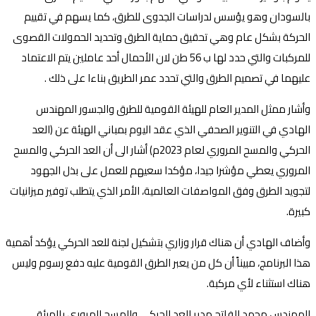
بالسودان وهو يؤسس لدراسات الجدوى للطرق، كما يسهم في تقييم
الحركة بشكل عام وهي تحقيق حماية الطرق وتحديد الحمولات القصوى
للمركبات والتي حدد لها ب 56 طن لان الأحمال أحد عاملين يتم الاعتماد
عليهما في تصميم الطرق والتي تحدد عمر الطريق بناءا على ذلك .
وأشار ممثل المدير العام للهيئة القومية للطرق والجسور المهندس
الهادي في التنوير الصحفي الذي عقد اليوم بمباني الهيئة عن (العد
الحركي والمسح المروري لعام 2023م) أشار الى أن العد الحركي والمسح
المروري يعطي مؤشرا جيدا، مؤكدا سعيهم للعمل على بذل الجهود
لتجويد الطرق وفق المواصفات العالمية، الأمر الذي يتطلب توفير ميزانيات
كبيرة.
وأضاف الهادي أن هناك قرار وزاري بتشكيل لجنة للعد الحركي يؤكد أهمية
هذا البرنامج، مبيناً أن كل من يعبر الطرق القومية عليه دفع رسوم وليس
هناك استثناء لأي مركبة.
المهندس محمد الفاتح مدير العد الحركي والمسح المروري بالهيئة