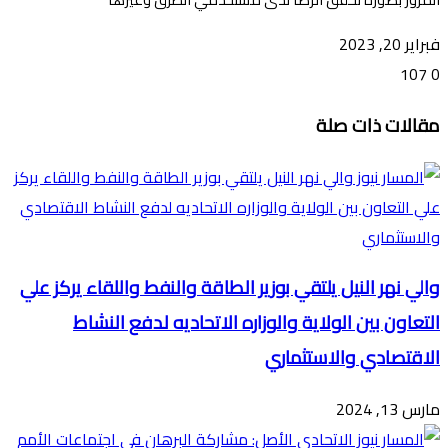
فبراير 20, 2023
107
0
تويتر
ڤايبر
طباعة
تيلقرام
ماسنجر
ماسنجر
واتساب
فيسبوك
مشاركة
مقالات ذات صلة
عبر
البريد
والي نهر النيل يلتقي بوزير الطاقة والنفط واللقاء يركز علي
التعاون بين الولاية والوزاره الاتحاديه لدفع النشاط
الاقتصادي والاستثماري
مارس 13, 2024