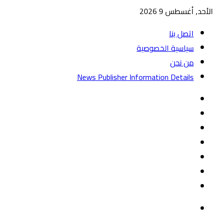
الأحد, أغسطس 9 2026
اتصل بنا
سياسية الخصوصية
من نحن
News Publisher Information Details
واتساب
TikTok
تيلقرام
‏Google
Play
يوتيوب
تويتر
فيسبوك
القائمة