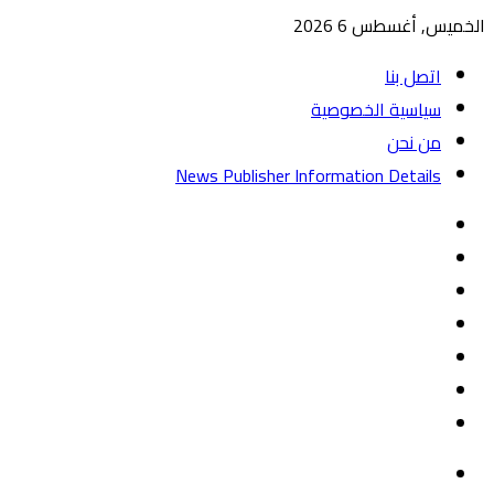
الخميس, أغسطس 6 2026
اتصل بنا
سياسية الخصوصية
من نحن
News Publisher Information Details
واتساب
TikTok
تيلقرام
‏Google
Play
يوتيوب
تويتر
فيسبوك
القائمة