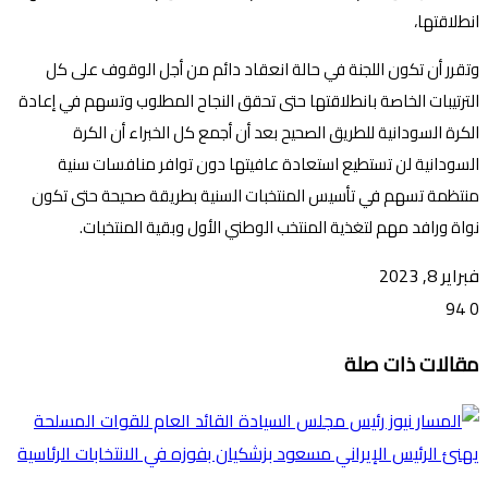
انطلاقتها،
وتقرر أن تكون اللجنة في حالة انعقاد دائم من أجل الوقوف على كل
الترتيبات الخاصة بانطلاقتها حتى تحقق النجاح المطلوب وتسهم في إعادة
الكرة السودانية للطريق الصحيح بعد أن أجمع كل الخبراء أن الكرة
السودانية لن تستطيع استعادة عافيتها دون توافر منافسات سنية
منتظمة تسهم في تأسيس المنتخبات السنية بطريقة صحيحة حتى تكون
نواة ورافد مهم لتغذية المنتخب الوطني الأول وبقية المنتخبات.
فبراير 8, 2023
94
0
تويتر
ڤايبر
طباعة
تيلقرام
ماسنجر
ماسنجر
واتساب
فيسبوك
مشاركة
مقالات ذات صلة
عبر
البريد