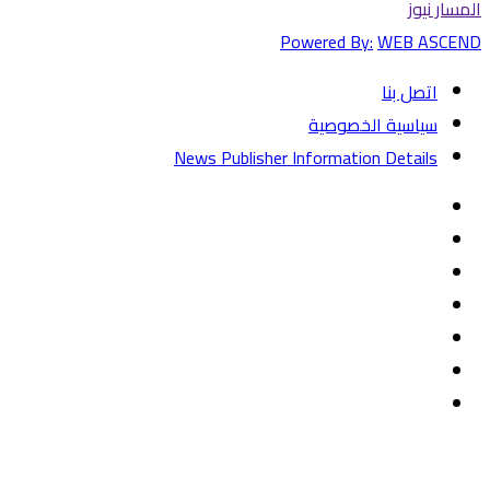
المسار نيوز
Powered By:
WEB ASCEND
اتصل بنا
سياسية الخصوصية
News Publisher Information Details
فيسبوك
تويتر
يوتيوب
‏Google
Play
تيلقرام
TikTok
واتساب
زر
تويتر
تيلقرام
ماسنجر
ماسنجر
واتساب
فيسبوك
الذهاب