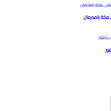
 مكة بامدرمان
ور