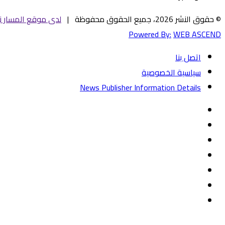
© حقوق النشر 2026، جميع الحقوق محفوظة |
لدى موقع المسار ني
Powered By:
WEB ASCEND
اتصل بنا
سياسية الخصوصية
News Publisher Information Details
فيسبوك
تويتر
يوتيوب
‏Google
Play
تيلقرام
TikTok
واتساب
زر
تويتر
تيلقرام
ماسنجر
ماسنجر
واتساب
فيسبوك