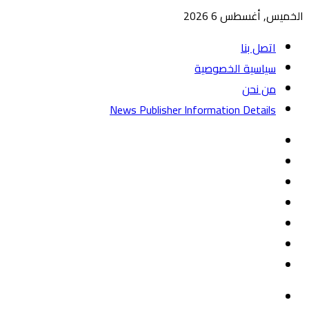
الخميس, أغسطس 6 2026
اتصل بنا
سياسية الخصوصية
من نحن
News Publisher Information Details
واتساب
TikTok
تيلقرام
‏Google
Play
يوتيوب
تويتر
فيسبوك
القائمة