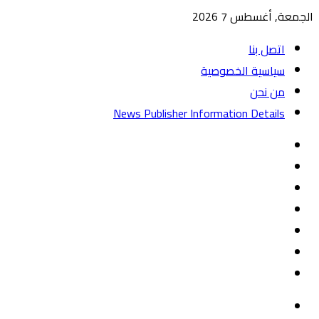
الجمعة, أغسطس 7 2026
اتصل بنا
سياسية الخصوصية
من نحن
News Publisher Information Details
واتساب
TikTok
تيلقرام
‏Google
Play
يوتيوب
تويتر
فيسبوك
القائمة