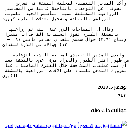
    وأكد المدير التنفيذى لمحلية الفشقة فى تصريح 
(لسونا) عن التوقعات بانتاجية عالية من المحاصيل 
الزراعية المختلفة بسبب التأسيس الجيد  للموسم 
الزراعى بالمنطقة وتسجيل معدلات امطارة كبيرة

 وقال إن المساحات الزراعية التى تم زراعتها 
بالفشقة الكبرى تفوق الستمائة الف فدانا مشيرا 
لإنتاج (٣.٦) جوال سمسم للفدان بجانب مابين (٨  –  
١٢) جوالات من الذرة للفدان .

   وأبدى المدير التنفيذى لمحلية الفشقة انزعاجه 
من ظهور افتي الطيور والجراد مرة أخرى بالفشقة بعد 
أن تمت عمليات المكافحة خلال الفترة الماضية داعيا 
لضرورة التدخل للقضاء على الآفات الزراعية بالفشقة 
الكبرى
نوفمبر 5, 2023
74
0
تويتر
ڤايبر
طباعة
تيلقرام
ماسنجر
ماسنجر
واتساب
فيسبوك
مشاركة
مقالات ذات صلة
عبر
البريد