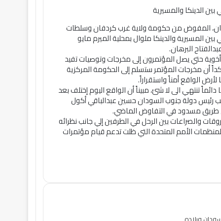
ودان، المفوض من حكومة ولاية غرب كردفان وسلطات
 بين المسيرية والدينكا ملوال بمحلية الميرم مايو
دالفتاح البرهان.
خوية حتي يصل المؤتمرون إلى مخرجات وتوصيات تفيد
اً أن مخرجات المؤتمر ستسلم إلى الحكومة المركزية
أرض الواقع أمناً واستقراراً.
ئماً تنتهي الى لا شئ، مبيناً أن الواقع اليوم إختلف بعد
ائب رئيس دولة جنوب السودان حسين عبدالباقي أكول
ى طريق مسدود في التفاوض الماضي.
وقات والصراعات بين الرحل في الطرفين إلي جانب نظرائه
 لمنظمات الأمم المتحدة التي ظلت تدعم قيام مؤتمرات