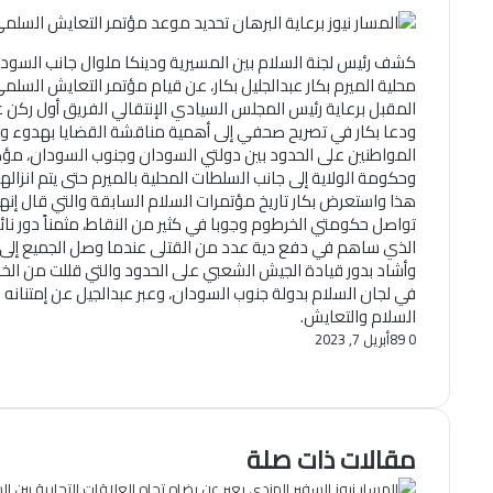
كشف رئيس لجنة السلام بين المسيرية ودينكا ملوال جانب الس
محلية الميرم بكار عبدالجليل بكار، عن قيام مؤتمر التعايش السلمي
المقبل برعاية رئيس المجلس السيادي الإنتقالي الفريق أول ركن عب
ودعا بكار في تصريح صحفي إلى أهمية مناقشة القضايا بهدوء وأ
المواطنين على الحدود بين دولتي السودان وجنوب السودان، مؤكد
وحكومة الولاية إلى جانب السلطات المحلية بالميرم حتى يتم انزالها ل
هذا واستعرض بكار تاريخ مؤتمرات السلام السابقة والتي قال إنها دا
تواصل حكومتي الخرطوم وجوبا في كثير من النقاط، مثمناً دور ن
الذي ساهم في دفع دية عدد من القتلى عندما وصل الجميع إل
وأشاد بدور قيادة الجيش الشعبي على الحدود والتي قللت من الخر
في لجان السلام بدولة جنوب السودان، وعبر عبدالجيل عن إمتنانه
السلام والتعايش.
0
89
أبريل 7, 2023
تويتر
ڤايبر
فيسبوك
ماسنجر
ماسنجر
تيلقرام
طباعة
واتساب
مشاركة
عبر
البريد
مقالات ذات صلة