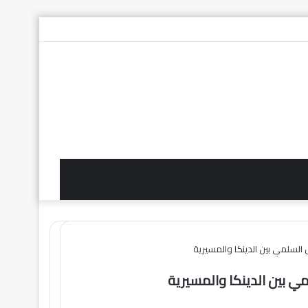
تساب
TikTok
تيلقرام
‏Google
يوتيوب
تويتر
فيسبوك
Play
بحث
الوضع
عن
المظلم
 السلمي بين الدينكا والمسيرية
ي بين الدينكا والمسيرية