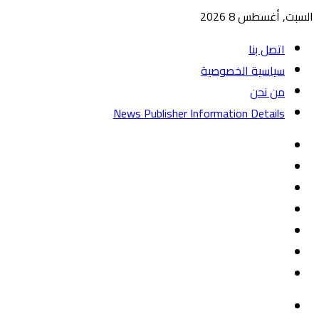
السبت, أغسطس 8 2026
اتصل بنا
سياسية الخصوصية
من نحن
News Publisher Information Details
واتساب
TikTok
تيلقرام
‏Google
Play
يوتيوب
تويتر
فيسبوك
القائمة