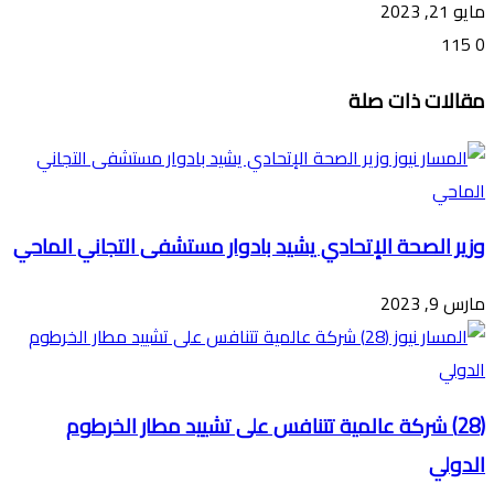
مايو 21, 2023
115
0
تويتر
ڤايبر
طباعة
تيلقرام
ماسنجر
ماسنجر
واتساب
فيسبوك
مشاركة
مقالات ذات صلة
عبر
البريد
وزير الصحة الإتحادي يشيد بادوار مستشفى التجاني الماحي
مارس 9, 2023
(28) شركة عالمية تتنافس على تشييد مطار الخرطوم
الدولي