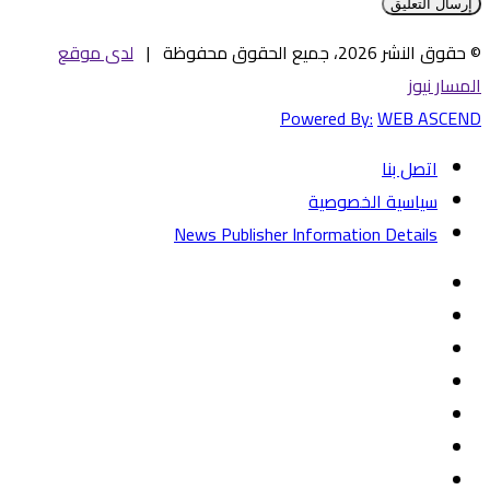
© حقوق النشر 2026، جميع الحقوق محفوظة |
لدى موقع
المسار نيوز
Powered By:
WEB ASCEND
اتصل بنا
سياسية الخصوصية
News Publisher Information Details
فيسبوك
تويتر
يوتيوب
‏Google
Play
تيلقرام
TikTok
واتساب