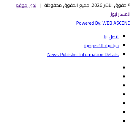
© حقوق النشر 2026، جميع الحقوق محفوظة |
لدى موقع
المسار نيوز
Powered By:
WEB ASCEND
اتصل بنا
سياسية الخصوصية
News Publisher Information Details
فيسبوك
تويتر
يوتيوب
‏Google
Play
تيلقرام
TikTok
واتساب