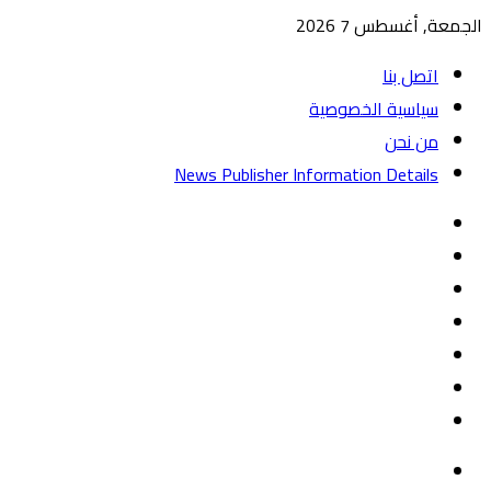
الجمعة, أغسطس 7 2026
اتصل بنا
سياسية الخصوصية
من نحن
News Publisher Information Details
واتساب
TikTok
تيلقرام
‏Google
Play
يوتيوب
تويتر
فيسبوك
القائمة