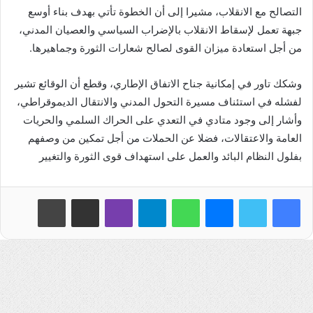
التصالح مع الانقلاب، مشيرا إلى أن الخطوة تأتي بهدف بناء أوسع
جبهة تعمل لإسقاط الانقلاب بالإضراب السياسي والعصيان المدني،
من أجل استعادة ميزان القوى لصالح شعارات الثورة وجماهيرها.
وشكك تاور في إمكانية جناح الاتفاق الإطاري، وقطع أن الوقائع تشير
لفشله في استئناف مسيرة التحول المدني والانتقال الديموقراطي،
وأشار إلى وجود متادي في التعدي على الحراك السلمي والحريات
العامة والاعتقالات، فضلا عن الحملات من أجل تمكين من وصفهم
بفلول النظام البائد والعمل على استهداف قوى الثورة والتغيير
فيسبوك
تويتر
ماسنجر
واتساب
تيلقرام
ڤايبر
مشاركة عبر البريد
طباعة