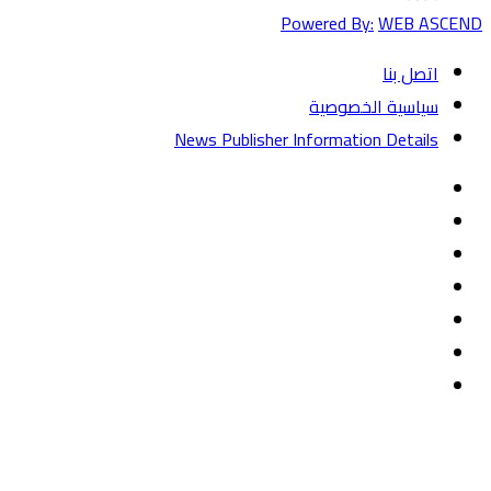
Powered By:
WEB ASCEND
اتصل بنا
سياسية الخصوصية
News Publisher Information Details
فيسبوك
تويتر
يوتيوب
‏Google
Play
تيلقرام
TikTok
واتساب
زر
تويتر
تيلقرام
ماسنجر
ماسنجر
واتساب
فيسبوك
الذهاب