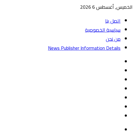
الخميس, أغسطس 6 2026
اتصل بنا
سياسية الخصوصية
من نحن
News Publisher Information Details
واتساب
TikTok
تيلقرام
‏Google
Play
يوتيوب
تويتر
فيسبوك
القائمة