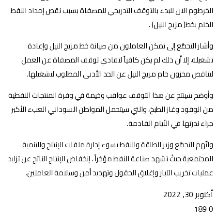
الخرطوم الآن للبدء بالتوقف التدريجي للمصفاة بسبب نقص إمداد النفط
الخام بخط( مزيج النيل) .
وأشار التجمُّع إلى تمكن العاملون من صيانة خط مزيج النيل وإعادة
تشغيله، إلا أن ذلك لم يكن كافياً لتفادي توقف المصفاة عن العمل
لتناقص مخزون خام مزيج النيل عن الحد الأدنى المطلوب لتشغيلها.
وأوضح سينتج عن هذا التوقف عواقب وخيمة في وفرة المنتجات النفطية
من الوقود وغاز الطبخ، والتي سيتحمل المواطن السوداني العبء الأكبر
جراء ندرتها في الأيام القادمة.
واتّهم التجمُّع وزير الطاقة والنفط بسوء إدارة ملفات الإنتاج والتنمية
المجتمعية حيثُ تشهد صناعة النفط مؤخراً ، إنخفاض الإنتاج الناتج عن تزايد
عمليات تخريب الآبار وإغلاق الحقول وتهديد أمن وسلامة العاملين.
أكتوبر 30, 2022
189
0