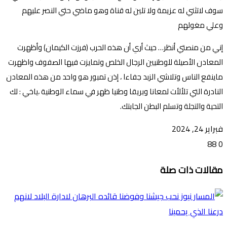
سوف لاتثني له عزيمة ولا تلين له قناة وهو ماضي حتي النصر عليهم
وعلي مغولهم
إني من منصتي أنظر… حيث أري أن هذه الحرب (فرزت الكيمان) وأظهرت
المعادن الأصيلة للوطنيين الرجال الخلص وتمايزت فيها الصفوف واظهرت
ماينفع الناس وتلاشي الزبد جفاءا ، إذن تمبور هو واحد من هذه المعادن
النادرة التي تلألأت لمعانا وبريقا وطنيا ظهر في سماء الوطنية ،ياخي : لك
التحية والتجلة وتسلم البطن الجابتك.
فبراير 24, 2024
88
0
تويتر
ڤايبر
طباعة
تيلقرام
ماسنجر
ماسنجر
واتساب
فيسبوك
مشاركة
مقالات ذات صلة
عبر
البريد