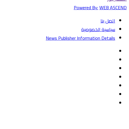
Powered By:
WEB ASCEND
اتصل بنا
سياسية الخصوصية
News Publisher Information Details
فيسبوك
تويتر
يوتيوب
‏Google
Play
تيلقرام
TikTok
واتساب
زر
تويتر
تيلقرام
ماسنجر
ماسنجر
واتساب
فيسبوك
الذهاب