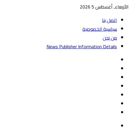
الأربعاء, أغسطس 5 2026
اتصل بنا
سياسية الخصوصية
من نحن
News Publisher Information Details
واتساب
TikTok
تيلقرام
‏Google
Play
يوتيوب
تويتر
فيسبوك
القائمة