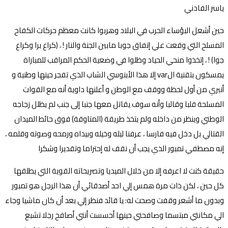
ياسر الفادني
حين أشعل البؤساء الحرب في البلاد وهربوا كانت معظم حركات الكفاح
المسلح التي وقعت علي إتفاق جوبا مابين الجنة والنار ! ، (كراع برا وكراع
جوا) ! ، إتخذوا منحي الحياد وظلوا في وضعية الحكم المراقب للمباراة
يمسكون بتقنية الvar إلا هذا الأبنوسي الشاب الذي تفجر حينها وطنية و
أنبري من أول لحظة ووقف مع الوطن و أعلنها داوية أنه مع القوات
المسلحة قلبا وقالبا وأنه سوف يقاتل معها جنبا إلى جنب لم يظلل زجاجه
الوطني وينظر من داخله ولم يتخذ طريقة (المتاوقة) فوق حائط الميدان
القتالي بل دخل فيه فارسا ، عرفنا ليله وخيله وبيداه ورمحه وصوته وقلمه ،
إنه مصطفي تمبور الذي يجب أن نقف له إحتراما وتقديرا وشكرا
حقيقة كنت لا اعرفه إلا من خلال الميديا وتصريحاته القوية التي يطلقها
كل حين ، لكن ذات مرة همس إلي احد أصدقائي أن هذا الرجل هو تمبور
وبدون ما أشعر وقفت وصحت له: يا قائد فنظر إلي بعد أن كان ماشيا وجاء
الي مكانتي مبتسما وصافحني حينها أحسست أنني أصافح رجلا تشبع