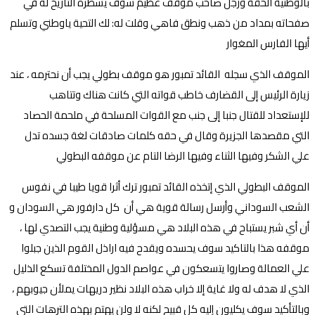
بالوطنية الحقة ورجل صاحب موقف عظيم سوف يسطره التاريخ له في
صفحاته بمداد من ذهب ونطق فاهي وقلت له: لك التحية ياوطني وتسلم
أيها الفارس المغوار
الموقف الذي سجله القائد تمبور هو موقف بطولي يجب أن نحترمه ، عند
زيارة الرئيس إلى القضارف خاطب قواته التي كانت هناك وتتاهب
للإستعداد للقتال جنبا إلى جنب مع القوات المسلحة في ملحمة الحصاد
التي مقصدها الجزيرة وقال في حقه كلمات صادقات لغة جسده تدل
علي الشكر وفيها الثناء وفيها الرضا التام عن موقفه البطولي
الموقف البطولي الذي إتخذه القائد تمبور ترك أثرا قويا طيبا في نفوس
الشعب السوداني وأرسل رسالة قوية هي أن كل دارفور هي السودان و
أن أي شبر يستباح في هذه البلاد هي مسؤلية وطنية يجب التصدي لها ،
موقفه هذا بالتاكيد سوف يحسده ويقدح فيه اراذل القوم الذين جبلوا
علي العمالة وصاروا يتسعكون في عواصم الدول المختلفة تسكع الذليل
الذي لا هدف له ولا غاية إلا خراب هذه البلاد نظير دريهات يملأن جيوبهم ،
وبالتأكيد سوف يكليون إليه كل قبيح لكنه لا ولن يهتم بهذه الترهات التي