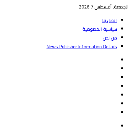
الجمعة, أغسطس 7 2026
اتصل بنا
سياسية الخصوصية
من نحن
News Publisher Information Details
واتساب
TikTok
تيلقرام
‏Google
Play
يوتيوب
تويتر
فيسبوك
القائمة