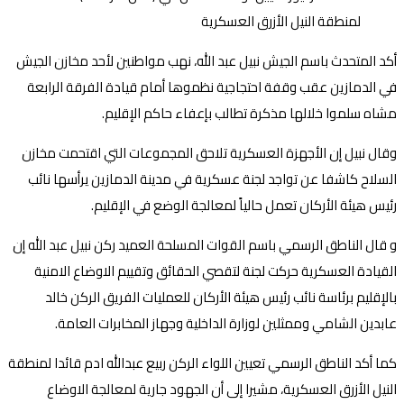
أكد المتحدث باسم الجيش نبيل عبد الله، نهب مواطنين لأحد مخازن الجيش
في الدمازين عقب وقفة احتجاجية نظموها أمام قيادة الفرقة الرابعة
مشاه سلموا خلالها مذكرة تطالب بإعفاء حاكم الإقليم.
وقال نبيل إن الأجهزة العسكرية تلاحق المجموعات التي اقتحمت مخازن
السلاح كاشفا عن تواجد لجنة عسكرية في مدينة الدمازين يرأسها نائب
رئيس هيئة الأركان تعمل حالياً لمعالجة الوضع في الإقليم.
و قال الناطق الرسمي باسم القوات المسلحة العميد ركن نبيل عبد الله إن
القيادة العسكرية حركت لجنة لتقصي الحقائق وتقييم الاوضاع الامنية
بالإقليم برئاسة نائب رئيس هيئة الأركان للعمليات الفريق الركن خالد
عابدين الشامي وممثلين لوزارة الداخلية وجهاز المخابرات العامة.
كما أكد الناطق الرسمي تعيين اللواء الركن ربيع عبدالله ادم قائدا لمنطقة
النيل الأزرق العسكرية، مشيرا إلى أن الجهود جارية لمعالجة الاوضاع