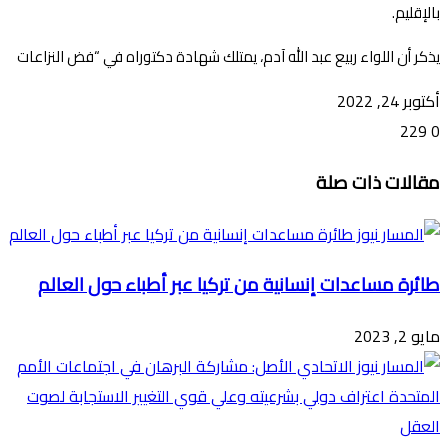
بالإقليم.
يذكر أن اللواء ربيع عبد الله آدم، يمتلك شهادة دكتوراه في “فض النزاعات
أكتوبر 24, 2022
229
0
تويتر
ڤايبر
طباعة
تيلقرام
ماسنجر
ماسنجر
واتساب
فيسبوك
مشاركة
مقالات ذات صلة
عبر
البريد
طائرة مساعدات إنسانية من تركيا عبر أطباء حول العالم
مايو 2, 2023