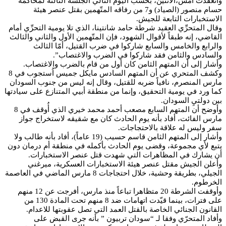
وانعقدت امس،الاثنين، بحسب اليوم التالي الجلسة الثالثة لمحاكمة
حسام منصور (الصياد) و7 من رفاقه المتّهمين بقتل عنصر هيئة
الاستخبارات التابعة للجيش.
وقال المتحرِّي العقيد شرطة حامد شانتينا، الذي تلا يومية التحرِّي أمام
القاضي، إنه طبقاً لأقوال الشهود، فإن المتّهمين الأول والثاني والثالث
والرابع والخامس والسابع شاركوا في ضرب القتيل، أمّا الثالث
والسادس والثامن فقد شاركوا في الضرب والاغتصاب”.
وأشار إلى أن المتهم الثامن كان أول من قام بالضرب والاغتصاب.
وكشف المتحري عن أن المتهم السادس مايكل جميس اُستجوب في 8
مارس المنصرم، نافياً ضربه للقتيل، وقال إنه ليس من جنوب السودان
كما ورد في يومية التحقيق، وإنما من منطقة أبيي المتنازع على سيادتها
بين دولتيِ السودان.
وأوضح أن المتهم السابع مصعب أحمد محمد خيري الذي أُوقف في 8
مارس الفائت، أفاد بأنه يوم الحادث كان مع شقيقه لاستخراج جواز
سفر وليس له علاقة بالاحتجاجات.
وأشار إلى المتهم الثامن قاسم حسيب (19 عاماً)، أفاد بأنه طالب ولا
يتبع لأي مجموعة، وقضى يوم الحادث بأكمله في منطقة أم درمان دون
أن يشارك في المظاهرات التي شهدت قتل عنصر الاستخبارات.
وأعلن الجيش مقتل عنصر هيئة الاستخبارات العسكرية، ميرغني
الجيلي، بطريقة وحشية، خلال احتجاجات 8 مارس الماضي في العاصمة
الخرطوم.
وأوقفت الشرطة 20 متظاهرا تباعاً منذ مارس، أفرجت عن 12 منهم
على فترات، بينما قيّدت اتهامات ضد 8 منهم تحت المادة 130 من
القانون الجنائي الخاصة بالقتل العمد التي تصل عقوبتها للاعدام.
وأفاد المتحرّي وفقا لـ “سودان تربيون ” بأنه جرى القبض على