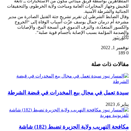
المتظاهرين بواسطة فريق ميداني مكون من الاستخبارات ــ تابعة
للجيش وجهاز المخابرات العامة ومباحث ولاية الخرطوم، والتحقيقات
الجنائية والشرطة الأمنية.
وقال الضابط الشرطي إن تقرير تشريح جثة القتيل الصادرة من مدير
مشرحة أم درمان جمال يوسف عزّت أسباب الوفاة إلى “الجروح
والكسور المتعدّدة، والنزف الدموي في أنسجة المخ، والإصابات
والصدمة المؤلمة بسبب الإصابة بأجسام قوية صلبة”.
ﺗٌﺂﮐْﻮٌﺭﻧِﻴَﻮز
نوفمبر 1, 2022
189
0
تويتر
ڤايبر
طباعة
تيلقرام
واتساب
ماسنجر
ماسنجر
فيسبوك
مشاركة
مقالات ذات صلة
عبر
البريد
سيدة تعمل في مجال بيع المخدرات في قبضة الشرطة
يناير 6, 2023
مكافحة التهريب ولاية الجزيرة تضبط (182) شاشة