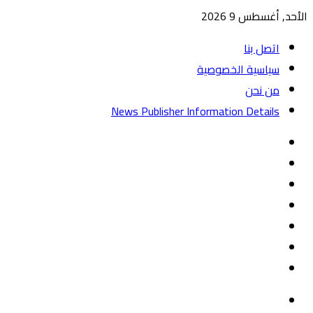
الأحد, أغسطس 9 2026
اتصل بنا
سياسية الخصوصية
من نحن
News Publisher Information Details
واتساب
TikTok
تيلقرام
‏Google
Play
يوتيوب
تويتر
فيسبوك
القائمة