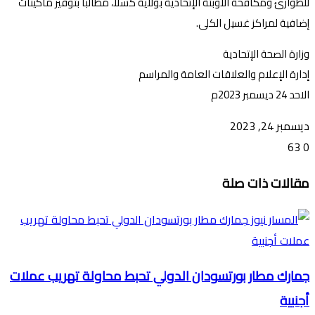
للطوارئ ومكافحة الأوبئة الإتحادية بولاية كسلا، مطالبا بتوفير ماكينات
إضافية لمراكز غسيل الكلى.
وزارة الصحة الإتحادية
إدارة الإعلام والعلاقات العامة والمراسم
الاحد 24 ديسمبر 2023م
ديسمبر 24, 2023
63
0
تويتر
ڤايبر
طباعة
تيلقرام
ماسنجر
ماسنجر
واتساب
فيسبوك
مشاركة
مقالات ذات صلة
عبر
البريد
جمارك مطار بورتسودان الدولي تحبط محاولة تهريب عملات
أجنبية