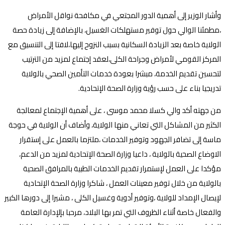
وأشار الوزير إلى أهمية الدور المجتعي في مكافحة نواقل الأمراض
،مطمئنا الوالي حول توفير مستهلكات الغسيل، بالإضافة إلى زيادة حصة
الولاية خاصة بعد الزيادة السكانية بسبب النزوح إليها،لافتا إلى التنسيق مع
المركز القومي لأمراض وجراحة الكلى،لعقد إجتماع لمزيد من الترتيب
لتحسين تقديم الخدمة، مبشرا بعودة خدمات التأمين الصحي بالولاية
تدريجيا بناء على حسب رؤية وزارة الصحة الإتحادية.
من جهته أكد والي كسلا محمد موسى ، على أهمية الإجتماع لمعالجة
الكثير من المشاكل التي تعاني منها الولاية، وأضاف أن الولاية في حوجة
ماسة إلى تضافر الجهود وتوفير الخدمات ،ملتزما بالعمل على إستقرار
الاوضاع الصحية بالولاية ، داعيا وزارة الصحة الإتحادية لمزيد من الدعم،
مؤكدا على العمل لإستمرار تقديم الخدمات الطبية بالمرافق الصحية
بالولاية من خلال توفير معينات العمل ، شاكرا وزارة الصحة الإتحادية
لإيصال الإمداد للولاية ،وتوفير أدوية وغسيل الكلى ، مشيرا إلى دورها الكبير
والفعال خاصة أثناء الظروف التي تمر بها البلاد، مرحبا بإلإدارة العامة