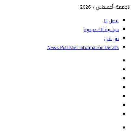
الجمعة, أغسطس 7 2026
اتصل بنا
سياسية الخصوصية
من نحن
News Publisher Information Details
واتساب
TikTok
تيلقرام
‏Google
Play
يوتيوب
تويتر
فيسبوك
القائمة