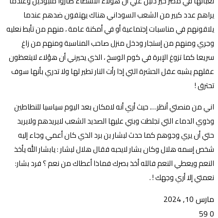
ثعبانها في مصر خير دليل علي أن هؤلاء النشطاء صاروا منبوذين وعندما
يراهم عدد كبير من الشعب السوداني هناك يهتفون ضدهم عندما
يلاقونهم في مناسبات إجتماعية أو في أمكنة عامة ، منهم من تأبط نعليه
وجري ومنهم من إستجار ودخل منزل صاحب المناسبة ومنهم من زاغ
سريعا كما تزوغ الإبرة في كوم الوسخ ، الذي يحيرني أن هؤلاء لايتعظون
عقلهم يشبه عقل الحشرة التي إذا رأت النار تطير لها ولا تدري بأنها سوف
تحترق !
اني من منصتي أنظر…. حيث أري أنه لامكان بعد اليوم سياسيا للنطاطين
وذوي الدماء التي تجلطت وبني عليها الصديد الشعب لايريدهم ولايريد
حتي أن يري وجوهم كما حدث لبشار بن برد الذي كان أعمي وجاء إليه
شخص إسمه هلال وكان بشار لايحبه فقال هلال لبشار : يابشار الله يأخذ
النعم ويعطي النعم فالله أخذ بصرك فماذا أعطاك من نعم ؟ فرد بشار:
نعمتي إلا أري وجهك ! .
مارس 10, 2024
59
0