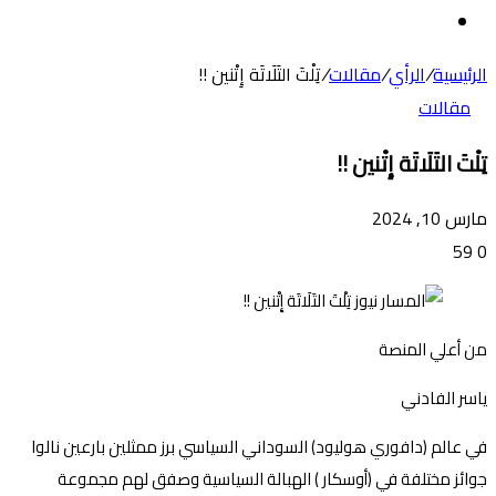
عن
الوضع
المظلم
الرئيسية
/
الرأي
/
مقالات
/
تِلْتَ التَلَاتَة إِتْنين !!
مقالات
تِلْتَ التَلَاتَة إِتْنين !!
مارس 10, 2024
59
0
من أعلي المنصة
ياسر الفادني
في عالم (دافوري هوليود) السوداني السياسي برز ممثلين بارعين نالوا
جوائز مختلفة في (أوسكار ) الهبالة السياسية وصفق لهم مجموعة