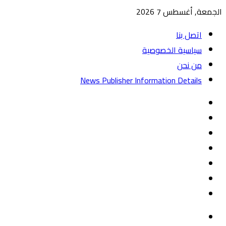
الجمعة, أغسطس 7 2026
اتصل بنا
سياسية الخصوصية
من نحن
News Publisher Information Details
واتساب
TikTok
تيلقرام
‏Google
Play
يوتيوب
تويتر
فيسبوك
القائمة