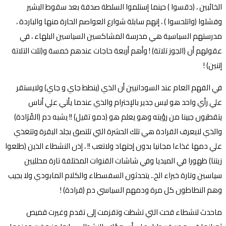
الخائبين ، (دقسوا ) حينما إستلموا السلطة صدفة بعد سقوط البشير
وفشلوا (واتلحسوا ) ، إنهم سابلة شوارع العواصم الحارة منها والباردة ،
مدرستهم السياسية هي مدرسة المشاكسين السياسين البلهاء ، في
عقولهم أن (الجوز تلاتة) ! وأهم أربعة حاجات عندهم خمسة و(تلت التلاتة
إتنين) !
في الفهم العام عند السودانيين أن الذي (ينطط جاي و جاي) ولايستقر
علي رأي واحد هو ليس جدير بالإحترام والذي عندما يأتي علي أناس
يتقطبون جبينا من رؤيته وهو يعلم هو (دمو تقيل) !! يشبه دم (القُرَادة)
والذي لايعرف القرادة هي تلك الحشرة التي تلتصق بجلد البقرة وتتغذي
علي دمها غذاءا مجانيا بدون إجتهاد ولاتعب !! ، إذن النشطاء الذين (طلعوا
زيتنا) ظهورا في الميديا وفي شاشات القنوات المختلفة تارة محلليين
سياسين وتارة خبراء الخ.. يتحدثون السفسطاء والكلام المابودي ولا بجيب
وهم النطاطون كل مرة ودمهم السياسي دم (قرادة) !
ماحدث لنشطاء قحت التي تشظت وتقزمت إلى تقدم وغيرت قميص