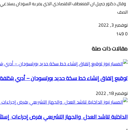
وقال دكتور جبريل ان المنعطف الاقتصادي الذي يمر به السودان يستد
الصف
نوفمبر 3, 2022
149
0
تويتر
ڤايبر
طباعة
تيلقرام
ماسنجر
ماسنجر
واتساب
فيسبوك
مشاركة
مقالات ذات صلة
عبر
البريد
توقيع إتفاق إنشاء خط سكة حديد بورتسودان – أدري بتكلفة 15 مليار دولار
نوفمبر 18, 2022
الداخلية تناشد العدل والجهاز التشريعي بفرض إجراءات إست