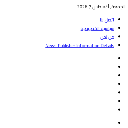
الجمعة, أغسطس 7 2026
اتصل بنا
سياسية الخصوصية
من نحن
News Publisher Information Details
واتساب
TikTok
تيلقرام
‏Google
Play
يوتيوب
تويتر
فيسبوك
القائمة