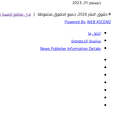
ديسمبر 31, 2023
© حقوق النشر 2026، جميع الحقوق محفوظة |
لدى موقع المسار ني
Powered By:
WEB ASCEND
اتصل بنا
سياسية الخصوصية
News Publisher Information Details
فيسبوك
تويتر
يوتيوب
‏Google
Play
تيلقرام
TikTok
واتساب