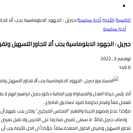
عن
الوضع
المظلم
الرئيسية
/
الأخبار
/
أخبار سياسية
/
جبريل : الجهود الدبلوماسية يجب ألا تتج
أخبار سياسية
جبريل : الجهود الدبلوماسية يجب ألا تتجاوز التسهيل وتف
نوفمبر 3, 2022
149
0
أكد رئيس حركة العدل والمساواة وزير المالية دكتور جبريل ابراهيم انهم لا 
للعمل معاً وقيام حكومة تقود لصناديق الاقتراع ،
مؤكدا عدم رفضهم الحرية والتغيير “المجلس المركزي” ولكن يجب عليهم أن يتخلوا 
واضاف جبريل قائلاً : لا نسعى لفرض مبادرتنا على الآخرين ولا نقبل بفرض م
تتجاوز التسهيل وتفرض الحلول المعدة سلفاً مؤكداً ان الحل للأزمة يجب أن ي