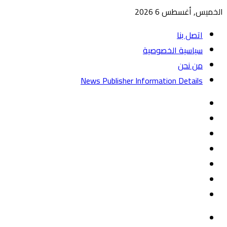
الخميس, أغسطس 6 2026
اتصل بنا
سياسية الخصوصية
من نحن
News Publisher Information Details
واتساب
TikTok
تيلقرام
‏Google
Play
يوتيوب
تويتر
فيسبوك
القائمة