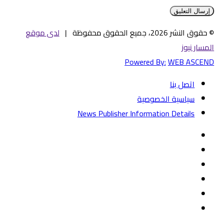
© حقوق النشر 2026، جميع الحقوق محفوظة |
لدى موقع
المسار نيوز
Powered By:
WEB ASCEND
اتصل بنا
سياسية الخصوصية
News Publisher Information Details
فيسبوك
تويتر
يوتيوب
‏Google
Play
تيلقرام
TikTok