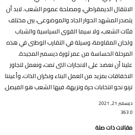
الانتقال الديمقراطي، ومصلحة عموم الشعب. لابد أن
يتصدر المشهد الحوار الجاد والموضوعى، بين مختلف
فئات الشعب، ولا سيما القوى السياسية والشباب
ولجان المقاومة، وسيلة في التقارب الوطنى في هذه
المرحلة الحساسة من عمر ثورة ديسمبر المجيدة.
علينا أن نعضد على الانجازات التى تمت، ونعمل لتجاوز
الاخفاقات بمزيد من العمل البناء ونكران الذات، وأعيننا
ترنو نحو انتخابات حرة ونزيهة، فيها الشعب هو الفيصل.
ديسمبر 21, 2021
363
0
تويتر
ڤايبر
طباعة
تيلقرام
ماسنجر
ماسنجر
واتساب
فيسبوك
مشاركة
مقالات ذات صلة
عبر