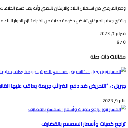
وحذر الميرغني من استغلال البلاد والارتكان للاجنبي وأنه يجب حسم الخلافات 
واقترح جعفر الميرغني تشكيل حكومة مدنية من الخبراء تلتزم الحوار البناء مع 
فبراير 7, 2023
97
0
تويتر
ڤايبر
طباعة
تيلقرام
ماسنجر
ماسنجر
واتساب
فيسبوك
مشاركة
مقالات ذات صلة
عبر
البريد
جبريل : ، “التحريض ضد دفع الضرائب جريمة يعاقب عليها القانو
يناير 9, 2023
تراجع كميات وأسعار السمسم بالقضارف