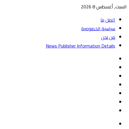
السبت, أغسطس 8 2026
اتصل بنا
سياسية الخصوصية
من نحن
News Publisher Information Details
واتساب
TikTok
تيلقرام
‏Google
Play
يوتيوب
تويتر
فيسبوك
القائمة