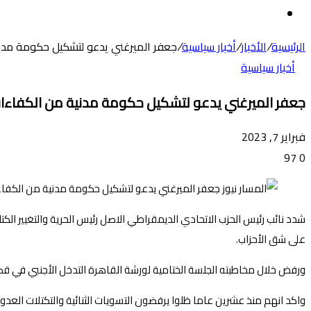
عن
الوضع
المظلم
الرئيسية
/
الأخبار
/
أخبار سياسية
/
جعفر الميرغني يدعو لتشكيل حكومة مدن
أخبار سياسية
جعفر الميرغني يدعو لتشكيل حكومة مدنية من الكفاءا
فبراير 7, 2023
97
0
شدد نائب رئيس الحزب الاتحادي الديمقراطي الاصل رئيس الحرية والتغيير الكت
على شق الأحزاب.
ورفض خلال مخاطبته الجلسة الختامية لورشة القاهرة التدخل الأجنبي في قضاي
واكد انهم منذ عشرين عاما ظلوا يرفضون التسويات الثنائية والتكتلات الع