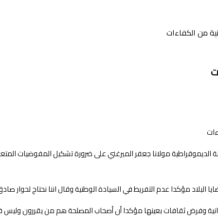
ية من الكفاءات
ت
لة الديموقراطية مولانا جعفر الميرغني على ضرورة تشكيل المفوضيات المتعلقة 
ا البلاد مؤكدا عدم التفريط في السيادة الوطنية وقال اننا نحتاج لحوار صاد
دوانية وفرض ثقافات بعينها مؤكدا أن أصحاب المصلحة هم من يقررون وليس فئ