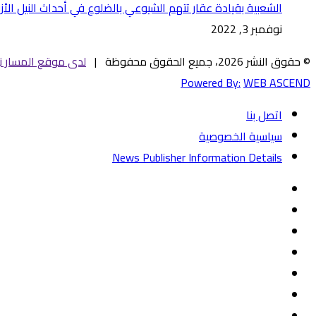
الشعبية بقيادة عقار تتهم الشيوعي بالضلوع في أحداث النيل الأز
نوفمبر 3, 2022
© حقوق النشر 2026، جميع الحقوق محفوظة |
لدى موقع المسار ني
Powered By:
WEB ASCEND
اتصل بنا
سياسية الخصوصية
News Publisher Information Details
فيسبوك
تويتر
يوتيوب
‏Google
Play
تيلقرام
TikTok
واتساب