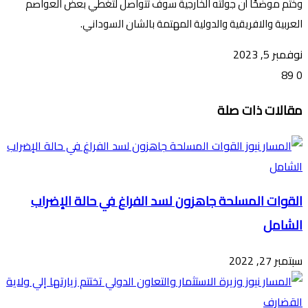
وختم موضحًا أن جولته الخارجية سوف تتواصل لتغطي بعض العواصم
العربية والافريقية والدولية المهتمة بالشان السوداني.
نوفمبر 5, 2023
89
0
تويتر
ڤايبر
طباعة
تيلقرام
ماسنجر
ماسنجر
واتساب
فيسبوك
مشاركة
مقالات ذات صلة
عبر
البريد
القوات المسلحة جاهزون لسد الفراغ في حالة الإضراب
الشامل
سبتمبر 27, 2022