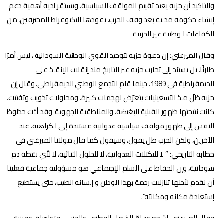
والتاكيد أن حزبه يعيد تقييم المواقف السياسية، ويستقر لديه أهمية دعم
إنشاء حكومة مدنية بعد وقف الحرب، يقودها التكنوقراط المحترفين، من
الكفاءات الوطنية غير الحزبية.
وقال الميرغني؛ إن دعوة حزبه لتوحيد القوي الوطنية السودانية ، ليس أمرًا
طارئًا، بل يستند إلى تجارب حزبه عبر التاريخ منذ إنقلاب الإنقاذ على
الديمقراطية في 1989، حينما قام التجمع الوطني الديمقراطي، وقال إن
حزبه ظلّ منذ التسعينيات يتعرّض لهجمات كبيرة، ومحاولات تذويب وتفتيت،
كانت نتيجتها ظهور القبلية البغيضة، والمناطقية الجهوية. وقد أدّت حظوظ
النفس إلى ظهور مواقف سياسية عدوانية مستندة إلى الكراهية، عند
الآخرين، ولكن الحزب ظل يقول، وسيقول كما قال مولانا الميرغني في
خطابه التاريخي: ” لا للتكتلات العدوانية، لا للحلول الثنائية، لا لأي نقطة دم
سودانية، وإن الحفاظ على السلم الإجتماعي هو مسؤولية جماعية فعلينا
أن نقدم لأجلها تنازلات رحمة بهذا الوطن و إنسانه الطيب، حتى يستطيع
إستعادة مكانه ومكانته”.
وقال الميرغني، إنّ جهود لمّ الشمل الوطني، والحزبي، متواصلة، ومبنية