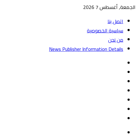
الجمعة, أغسطس 7 2026
اتصل بنا
سياسية الخصوصية
من نحن
News Publisher Information Details
واتساب
TikTok
تيلقرام
‏Google
Play
يوتيوب
تويتر
فيسبوك
القائمة