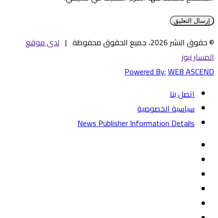
© حقوق النشر 2026، جميع الحقوق محفوظة |
لدى موقع
المسار نيوز
Powered By:
WEB ASCEND
اتصل بنا
سياسية الخصوصية
News Publisher Information Details
فيسبوك
تويتر
يوتيوب
‏Google
Play
تيلقرام
TikTok