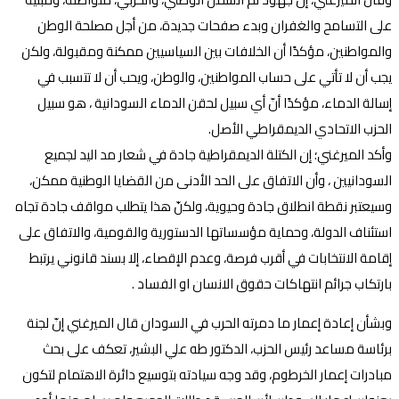
على التسامح والغفران وبدء صفحات جديدة، من أجل مصلحة الوطن
والمواطنين، مؤكدًا أن الخلافات بين السياسيين ممكنة ومقبولة، ولكن
يجب أن لا تأتي على حساب المواطنين، والوطن، ويحب أن لا تتسبب في
إسالة الدماء، مؤكدًا أنّ أي سبيل لحقن الدماء السودانية ، هو سبيل
الحزب الاتحادي الديمقراطي الأصل.
وأكد الميرغني؛ إن الكتلة الديمقراطية جادة في شعار مد اليد لجميع
السودانيين ، وأن الاتفاق على الحد الأدنى من القضايا الوطنية ممكن،
وسيعتبر نقطة انطلاق جادة وحيوية، ولكنّ هذا يتطلب مواقف جادة تجاه
استئناف الدولة، وحماية مؤسساتها الدستورية والقومية، والاتفاق على
إقامة الانتخابات في أقرب فرصة، وعدم الإقصاء، إلا بسند قانوني يرتبط
بارتكاب جرائم انتهاكات حقوق الانسان او الفساد .
وبشأن إعادة إعمار ما دمرته الحرب في السودان قال الميرغني إنّ لجنة
برئاسة مساعد رئيس الحزب، الدكتور طه علي البشير، تعكف على بحث
مبادرات إعمار الخرطوم، وقد وجه سيادته بتوسيع دائرة الاهتمام لتكون