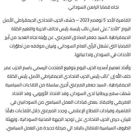
القاهرة الأحد 5 نوفمبر 2023 – كشف الحزب الاتحادي الديمقراطي الأصل
اليوم “الأحد”،علي لسان نائب رئيسه، رئيس تحالف الحرية والتغيير الكتلة
الديمقراطية ،السيد جعفر الصادق الميرغني، عن رؤيته تجاه العديد من أبرز
القضايا التي تشغل الرأي العام السوداني، وتبيان موقفه من تطوّرات
الأحداث في السودان وتداعياتها.
وأفاد تعميم أصدره الحزب اليوم بتوقيع المتحدث الرسمي باسم الحزب عمر
خلف الله إن “نائب رئيس الحزب الاتحادي الديمقراطي الأصل، رئيس الكتلة
الديمقراطية ، السيد جعفر الميرغني أجري سلسلة من اللقاءات السياسية
شملت سفير بريطانيا لدى السودان، وفد الاتحاد الأوروبي، وفد الاتحاد
الافريقي والايقاد ،بعض قيادات العمل السياسي من السودانيين في
القاهرة، وقيادات القطاع الإعلامي، وجدد الميرغني خلال اللقاءات طبقًا
للبيان، حرص الحزب الاتحادي على توحيد الجبهة المدنية السودانية ، وتهيئة
الظروف السياسية للانتقال بالبلاد الي مرحلة جديدة من العمل السياسي،