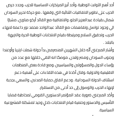
أحد أهم الثوابت الوطنية ،وأحد أبرز المرتكزات الاساسية للحزب ،وجدد حرص
الحزب على تطوير الاتفاقيات الثنائية التي وقعها ، مع حركة تحرير السودان
شمال بقيادة عبدالعزيز الحلو، والاتفاقية مع القائد أركو مناوي، مشيرًا
الي وجود تواصل وتفاهمات مع القائد عبدالواحد محمد نور داعمة لانهاء
الحرب، وتحقيق السلام ومرتبطة بقيام الانتخابات الوطنية الحرة والنزيهة
بالبلاد .
وأشار الميرغني أنّه خلال الشهرين المنصرمين بدأ جولة شملت ارتريا وأوغندا
وجنوب السودان ومصر ولندن، موضحًا انه التقي خلالها مع عدد من
رؤساء الدول والمسؤولين والسياسيين ،ومع قادة بعض المنظمات
الاقليمية والدولية ،وقال أكدنا في هذه اللقاءات على أهمية دعم
استئناف الدولة السودانية ، ودعم اتفاق حماية المدنين، والسعي بجدية
لإنهاء الحرب، والوصول إلى حد أدنى من الاستقرار.
وأكد الميرغني ضرورة عقد المؤتمر الدستوري القومي لمخاطبة قضايا
التأسيس والدستور وحتمية قيام الانتخابات كحلٍ وحيد لمشكلة المشروعية
السياسية.