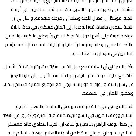
بعنوان إعمار السودان،لأن الحرب قد طالت الجميع ولم يسلم منها أحد،
مشددًا على ضرورة دمج بند التعويضات المباشرة للمتضريين في أجندة
اللجنة، مؤكدًا أن أعمال اللجنة وصلت إلى مرحلة متقدمة، وأشار الي أن
اللجنة ستكون جاهزة، فور الوصول إلى اتفاق عسكري في جدة، لزيارة
عواصم عربية على رأسها دول الخليج كالرياض وأبوظبي والكويت والبحرين
والأصدقاء في بريطانيا وفرنسا وألمانيا والولايات المتحدة، لإقامة مؤتمر
المانحين في سودان ما بعد الحرب.
وأكد الميرغني أن العلاقة مع دول الخليج، استراتيجية، وتاريخية، تمتد لأجيال
بدأت مع بداية الدولة السودانية، وأنها ستستمر لأجيال، وأنّ علينا التركيز
على سبل الاتفاق، وإدارة حوار استراتيجي مع الجميع، لحماية مصالح بلادنا،
وتحقيق الأمان في المنطقة.
شدد الميرغني علي ثبات موقف حزبه في المناداة والسعي لتحقيق
السلام ووقف الحروب في السودان،منذ اتفاقية الميرغني/قرنق في 1988
الي هذا الوقت الراهن بلا تغيير ،وأضاف ان الحزب الاتحادي قائد معسكر
السلام بالسودان لم ولن يسقط من أجندته السلام، ووصف السلام :بانه